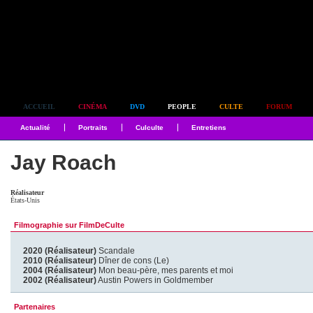
Simplement culte
ACCUEIL
CINÉMA
DVD
PEOPLE
CULTE
FORUM
Actualité
Portraits
Culculte
Entretiens
Jay Roach
Réalisateur
États-Unis
Filmographie sur FilmDeCulte
2020 (Réalisateur)
Scandale
2010 (Réalisateur)
Dîner de cons (Le)
2004 (Réalisateur)
Mon beau-père, mes parents et moi
2002 (Réalisateur)
Austin Powers in Goldmember
Partenaires