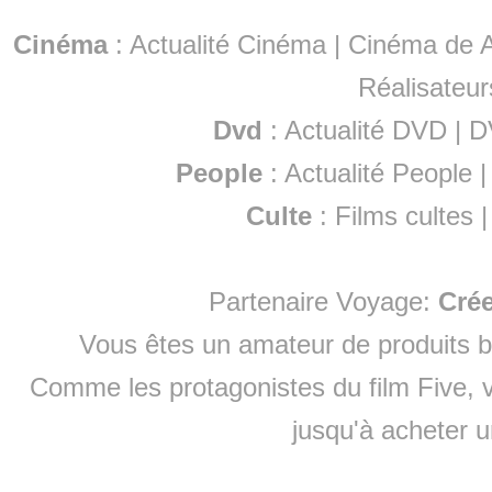
Cinéma
:
Actualité Cinéma
|
Cinéma de A
Réalisateur
Dvd
:
Actualité DVD
|
D
People
:
Actualité People
Culte
:
Films cultes
Partenaire Voyage:
Cré
Vous êtes un amateur de produits
b
Comme les protagonistes du film Five, v
jusqu'à
acheter 