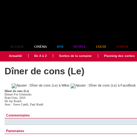
Simplement culte
ACCUEIL
CINÉMA
DVD
PEOPLE
CULTE
FORUM
Actualité
De A à Z
Sorties de la semaine
Planning des sorties
Dîner de cons (Le)
Dîner de cons (Le)
Dinner For Schmucks
États-Unis, 2010
De
Jay Roach
Avec :
Steve Carell
,
Paul Rudd
Commentaires
Partenaires