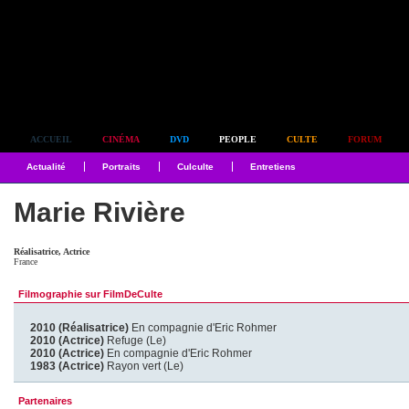
Simplement culte
ACCUEIL
CINÉMA
DVD
PEOPLE
CULTE
FORUM
Actualité
Portraits
Culculte
Entretiens
Marie Rivière
Réalisatrice, Actrice
France
Filmographie sur FilmDeCulte
2010 (Réalisatrice)
En compagnie d'Eric Rohmer
2010 (Actrice)
Refuge (Le)
2010 (Actrice)
En compagnie d'Eric Rohmer
1983 (Actrice)
Rayon vert (Le)
Partenaires