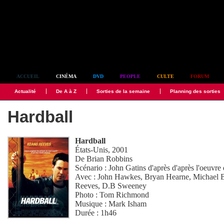
Simplement culte
ACCUEIL
CINÉMA
DVD
PEOPLE
CULTE
FORUM
Actualité
De A à Z
Sorties de la semaine
Planning des sorties
Hardball
Hardball
États-Unis, 2001
De
Brian Robbins
Scénario :
John Gatins
d'après d'après l'oeuvre
Avec :
John Hawkes
,
Bryan Hearne
,
Michael B
Reeves
,
D.B Sweeney
Photo :
Tom Richmond
Musique :
Mark Isham
Durée : 1h46