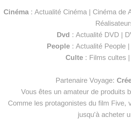
Cinéma
:
Actualité Cinéma
|
Cinéma de A
Réalisateur
Dvd
:
Actualité DVD
|
D
People
:
Actualité People
Culte
:
Films cultes
Partenaire Voyage:
Cré
Vous êtes un amateur de produits
b
Comme les protagonistes du film Five, v
jusqu'à
acheter 