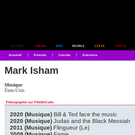
Simplement culte
ACCUEIL
CINÉMA
DVD
PEOPLE
CULTE
FORUM
Actualité
Portraits
Culculte
Entretiens
Mark Isham
Musique
États-Unis
Filmographie sur FilmDeCulte
2020 (Musique)
Bill & Ted face the music
2020 (Musique)
Judas and the Black Messiah
2011 (Musique)
Flingueur (Le)
2009 (Musique)
Fame