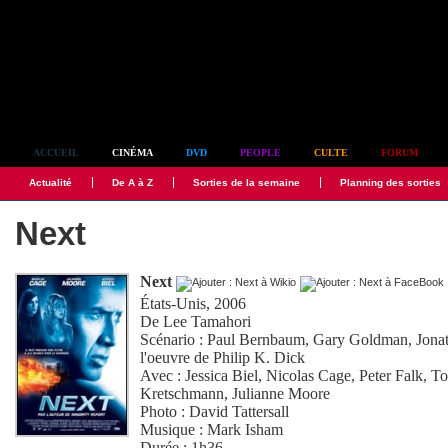
Simplement culte
ACCUEIL
CINÉMA
DVD
PEOPLE
CULTE
FORUM
Actualité
De A à Z
Sorties de la semaine
Planning des sorties
Next
Next
États-Unis, 2006
De
Lee Tamahori
Scénario :
Paul Bernbaum
,
Gary Goldman
,
Jona
l'oeuvre de Philip K. Dick
Avec :
Jessica Biel
,
Nicolas Cage
,
Peter Falk
,
To
Kretschmann
,
Julianne Moore
Photo :
David Tattersall
Musique :
Mark Isham
Durée : 1h36