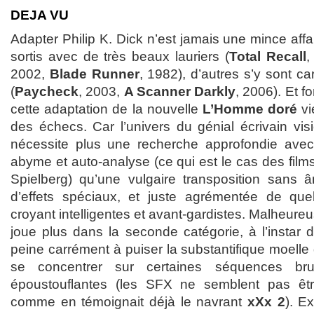
DEJA VU
Adapter Philip K. Dick n’est jamais une mince affai
sortis avec de très beaux lauriers (
Total Recall
,
2002,
Blade Runner
, 1982), d’autres s’y sont c
(
Paycheck
, 2003,
A Scanner Darkly
, 2006). Et f
cette adaptation de la nouvelle
L’Homme doré
vi
des échecs. Car l’univers du génial écrivain vis
nécessite plus une recherche approfondie avec 
abyme et auto-analyse (ce qui est le cas des film
Spielberg) qu’une vulgaire transposition sans â
d’effets spéciaux, et juste agrémentée de quel
croyant intelligentes et avant-gardistes. Malheur
joue plus dans la seconde catégorie, à l’instar 
peine carrément à puiser la substantifique moelle 
se concentrer sur certaines séquences br
époustouflantes (les SFX ne semblent pas êtr
comme en témoignait déjà le navrant
xXx 2
). E