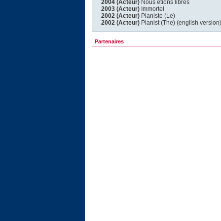
2004 (Acteur)
Nous étions libres
2003 (Acteur)
Immortel
2002 (Acteur)
Pianiste (Le)
2002 (Acteur)
Pianist (The) (english version
Partenaires