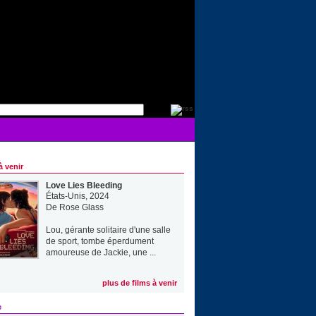
à venir
Love Lies Bleeding
États-Unis, 2024
De
Rose Glass
Lou, gérante solitaire d'une salle
de sport, tombe éperdument
amoureuse de Jackie, une ...
plus de films à venir
e