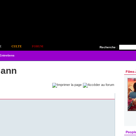
E
CULTE
FORUM
Recherche :
Entretiens
mann
Films 
Peopl