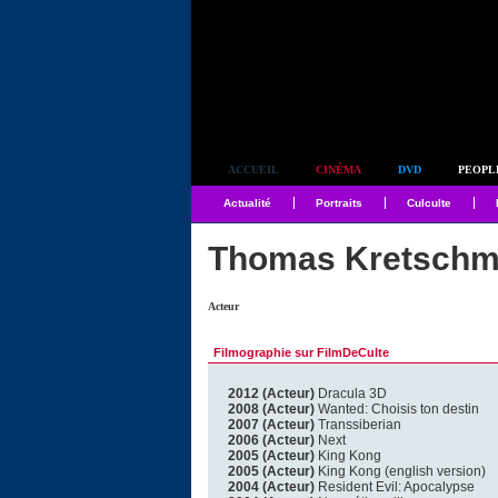
Simplement culte
ACCUEIL
CINÉMA
DVD
PEOPL
Actualité
Portraits
Culculte
Thomas Kretsch
Acteur
Filmographie sur FilmDeCulte
2012 (Acteur)
Dracula 3D
2008 (Acteur)
Wanted: Choisis ton destin
2007 (Acteur)
Transsiberian
2006 (Acteur)
Next
2005 (Acteur)
King Kong
2005 (Acteur)
King Kong (english version)
2004 (Acteur)
Resident Evil: Apocalypse