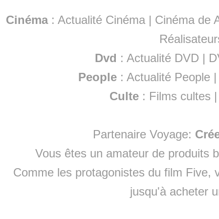
Cinéma
:
Actualité Cinéma
|
Cinéma de A
Réalisateur
Dvd
:
Actualité DVD
|
D
People
:
Actualité People
Culte
:
Films cultes
Partenaire Voyage:
Cré
Vous êtes un amateur de produits
b
Comme les protagonistes du film Five, v
jusqu'à
acheter 