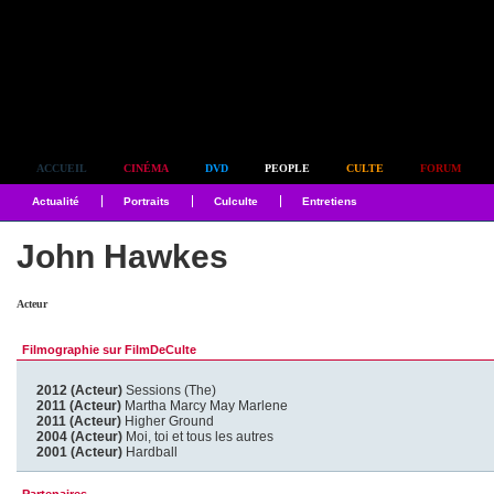
Simplement culte
ACCUEIL
CINÉMA
DVD
PEOPLE
CULTE
FORUM
Actualité
Portraits
Culculte
Entretiens
John Hawkes
Acteur
Filmographie sur FilmDeCulte
2012 (Acteur)
Sessions (The)
2011 (Acteur)
Martha Marcy May Marlene
2011 (Acteur)
Higher Ground
2004 (Acteur)
Moi, toi et tous les autres
2001 (Acteur)
Hardball