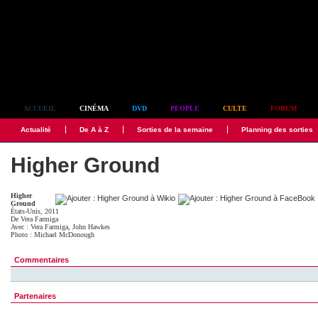
Simplement culte
ACCUEIL
CINÉMA
DVD
PEOPLE
CULTE
FORUM
Actualité
De A à Z
Sorties de la semaine
Planning des sorties
Higher Ground
Higher
Ground
États-Unis, 2011
De
Vera Farmiga
Avec :
Vera Farmiga
,
John Hawkes
Photo :
Michael McDonough
Commentaires
Partenaires