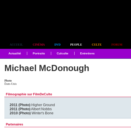
Simplement culte
ACCUEIL
CINÉMA
DVD
PEOPLE
CULTE
FORUM
Actualité
Portraits
Culculte
Entretiens
Michael McDonough
Photo
États-Unis
Filmographie sur FilmDeCulte
2011 (Photo)
Higher Ground
2011 (Photo)
Albert Nobbs
2010 (Photo)
Winter's Bone
Partenaires