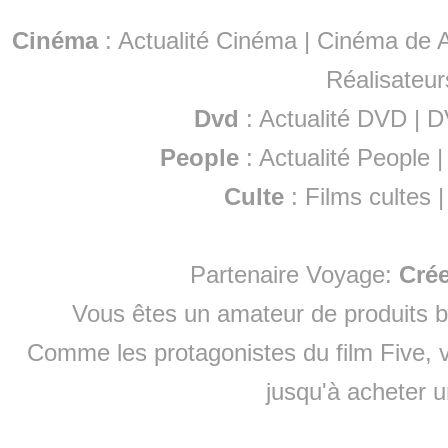
Cinéma
:
Actualité Cinéma
|
Cinéma de A
Réalisateur
Dvd
:
Actualité DVD
|
D
People
:
Actualité People
Culte
:
Films cultes
Partenaire Voyage:
Cré
Vous êtes un amateur de produits
b
Comme les protagonistes du film Five, v
jusqu'à
acheter 