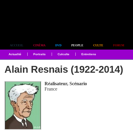
Simplement culte
ACCUEIL
CINÉMA
DVD
PEOPLE
CULTE
FORUM
Actualité
Portraits
Culculte
Entretiens
Alain Resnais (1922-2014)
Réalisateur, Scénario
France