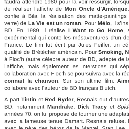
faudra attendre 1980 pour la voir ressurgir, lorsq
de réaliser l'affiche de
Mon Oncle d'Amérique
confie à Bilal la réalisation des matte-painting
verre) de
La Vie est un roman
. Pour
Mélo
, il s'i
BD. En 1989, il réalise
I Want to Go Home
, 
expérimental qui conte les mésaventures d'un d
France. Le film fut écrit par Jules Feiffer, un 
qualifié de Brétécher américain. Pour
Smoking, 
à Floc'h (autre célebre auteur de BD, adepte de la 
l'affiche, mais également les interstices qui sé
collaboration avec Floc'h se poursuivra avec la réal
connait la chanson
. Sur son ultime film,
Aime
collabore avec l'auteur de BD français Blutch.
A part
Tintin
et
Red Ryder
, Resnais eut d'autres
BD, notamment
Mandrake
,
Dick Tracy
et
Spid
années 70, on lui propose de tourner une adapta
avec la fameuse tenue Damart. Resnais refuse. Il
avec le père des héros de la Marvel, Stan Lee,