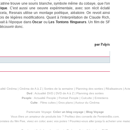
Catrine trouve une souris blanche, symbole même du cobaye, que l'on
ique
. C'est aussi une oeuvre expérimentale, avec son récit éclaté
 cela, Resnais utilise un montage poétique, aléatoire. On revoit ainsi
is de légères modifications. Quant à l'interprétation de Claude Rich,
enait à l'époque dans
Oscar
ou
Les Tontons flingueurs
. Un film de SF
découvrir donc.
par
Palpix
alité Cinéma
|
Cinéma de A à Z
|
Sorties de la semaine
|
Planning des sorties
|
Réalisateurs
|
Acte
Dvd
:
Actualité DVD
|
DVD de A à Z
|
Planning des sorties
People
:
Actualité People
|
Portrait People
|
Culculte
|
Entretiens
Culte
:
Films cultes
|
Gros plans
|
Autour du Cinéma
Partenaire Voyage:
Créer un blog voyage
|
Blog Voyage
Vous êtes un amateur de produits
bio
? Profitez des conseils de FemininBio.com.
istes du film Five, vivez en coloc avec vos potes ! Pourriez-vous aller jusqu'à
acheter une mais