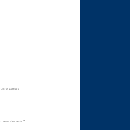
urs et actrices
on avec des amis
?