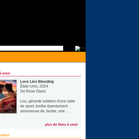
à venir
Love Lies Bleeding
États-Unis, 2024
De
Rose Glass
Lou, gérante solitaire d'une salle
de sport, tombe éperdument
amoureuse de Jackie, une ...
plus de films à venir
cultes