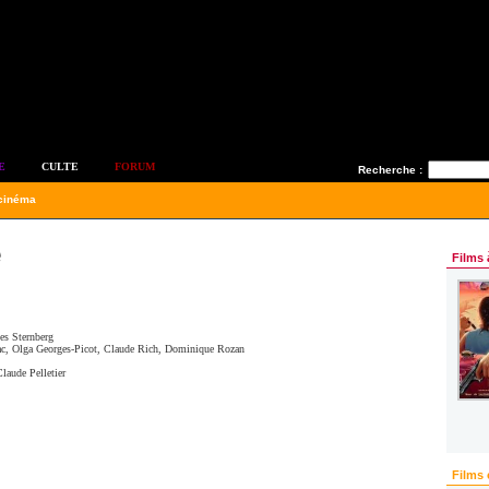
E
CULTE
FORUM
Recherche :
 cinéma
e
Films 
es Sternberg
ac
,
Olga Georges-Picot
,
Claude Rich
,
Dominique Rozan
Claude Pelletier
Films 