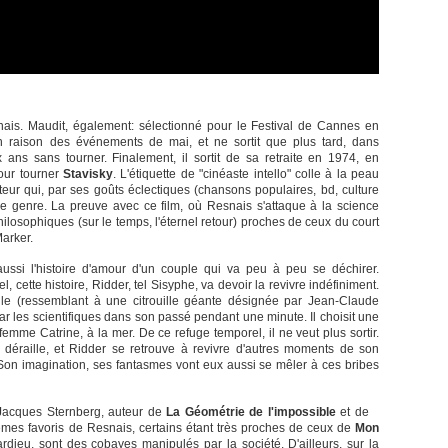
nais. Maudit, également: sélectionné pour le Festival de Cannes en
en raison des événements de mai, et ne sortit que plus tard, dans
ix ans sans tourner. Finalement, il sortit de sa retraite en 1974, en
our tourner
Stavisky
. L'étiquette de "cinéaste intello" colle à la peau
ateur qui, par ses goûts éclectiques (chansons populaires, bd, culture
 de genre. La preuve avec ce film, où Resnais s'attaque à la science
ilosophiques (sur le temps, l'éternel retour) proches de ceux du court
Marker.
aussi l'histoire d'amour d'un couple qui va peu à peu se déchirer.
 cette histoire, Ridder, tel Sisyphe, va devoir la revivre indéfiniment.
le (ressemblant à une citrouille géante désignée par Jean-Claude
ar les scientifiques dans son passé pendant une minute. Il choisit une
emme Catrine, à la mer. De ce refuge temporel, il ne veut plus sortir.
e, déraille, et Ridder se retrouve à revivre d'autres moments de son
 Son imagination, ses fantasmes vont eux aussi se mêler à ces bribes
F Jacques Sternberg, auteur de
La Géométrie de l'impossible
et de
hèmes favoris de Resnais, certains étant très proches de ceux de
Mon
ieu, sont des cobayes manipulés par la société. D'ailleurs, sur la