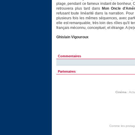
plage, pendant ce fameux instant de bonheur, 
retrouvera plus tard dans
Mon Oncle d'Amér
refusant toute linéarité dans la narration. Pour
plusieurs fois les mêmes séquences, avec parfo
elle est remarquable, très loin des rôles qu'il t
français méconnu, conceptuel, et étrange. A (re)
Ghislain Vigouroux
Commentaires
Partenaires
Cinéma
:
Actu
Comme les protagon