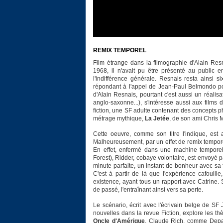
REMIX TEMPOREL
Film étrange dans la filmographie d'Alain Res
1968, il n'avait pu être présenté au public 
l'indifférence générale. Resnais resta ainsi s
répondant à l'appel de Jean-Paul Belmondo p
d'Alain Resnais, pourtant c'est aussi un réalis
anglo-saxonne...), s'intéresse aussi aux films
fiction, une SF adulte contenant des concepts ph
métrage mythique,
La Jetée
, de son ami Chris 
Cette oeuvre, comme son titre l'indique, est 
Malheureusement, par un effet de remix temporel,
En effet, enfermé dans une machine temporel
Forest), Ridder, cobaye volontaire, est envoyé p
minute parfaite, un instant de bonheur avec sa f
C'est à partir de là que l'expérience cafouill
existence, ayant tous un rapport avec Catrine.
de passé, l'entraînant ainsi vers sa perte.
Le scénario, écrit avec l'écrivain belge de S
nouvelles dans la revue Fiction, explore les t
Oncle d'Amérique
. Claude Rich, comme Depard