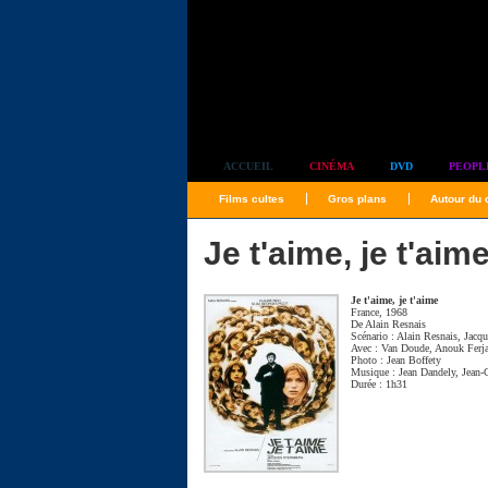
Simplement culte
ACCUEIL
CINÉMA
DVD
PEOPL
Films cultes
Gros plans
Autour du
Je t'aime, je t'aim
Je t'aime, je t'aime
France, 1968
De
Alain Resnais
Scénario :
Alain Resnais
,
Jacqu
Avec :
Van Doude
,
Anouk Ferj
Photo :
Jean Boffety
Musique :
Jean Dandely
,
Jean-
Durée : 1h31