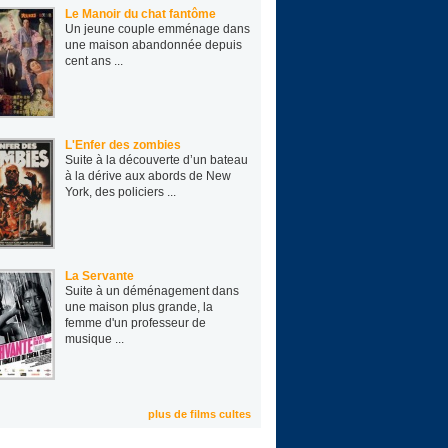
Le Manoir du chat fantôme
Un jeune cou­ple emmé­nage dans
une mai­son aban­don­née depuis
cent ans ...
L'Enfer des zombies
Suite à la découverte d’un bateau
à la dérive aux abords de New
York, des policiers ...
La Servante
Suite à un déménagement dans
une maison plus grande, la
femme d'un professeur de
musique ...
plus de films cultes