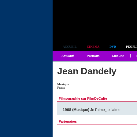
Simplement culte
ACCUEIL
CINÉMA
DVD
PEOPL
Actualité
Portraits
Culculte
Jean Dandely
Musique
France
Filmographie sur FilmDeCulte
1968 (Musique)
Je t'aime, je t'aime
Partenaires