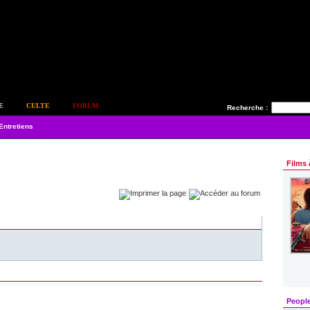
E
CULTE
FORUM
Recherche :
Entretiens
Films 
Peopl