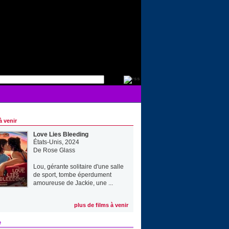
à venir
Love Lies Bleeding
États-Unis, 2024
De
Rose Glass
Lou, gérante solitaire d'une salle
de sport, tombe éperdument
amoureuse de Jackie, une ...
plus de films à venir
e