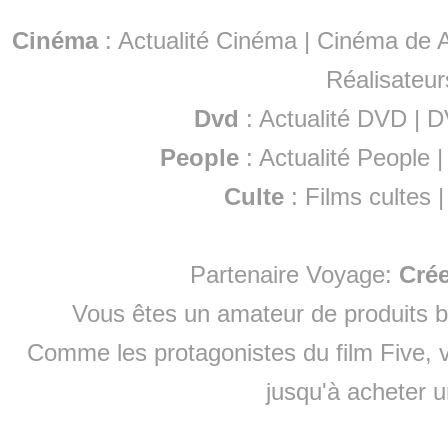
Cinéma
:
Actualité Cinéma
|
Cinéma de A
Réalisateur
Dvd
:
Actualité DVD
|
D
People
:
Actualité People
Culte
:
Films cultes
Partenaire Voyage:
Cré
Vous êtes un amateur de produits
b
Comme les protagonistes du film Five, v
jusqu'à
acheter 