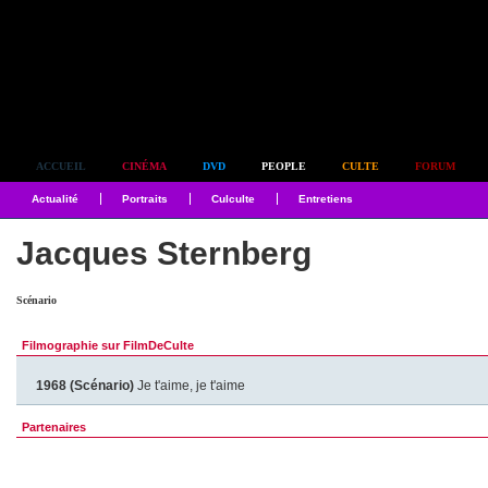
Simplement culte
ACCUEIL
CINÉMA
DVD
PEOPLE
CULTE
FORUM
Actualité
Portraits
Culculte
Entretiens
Jacques Sternberg
Scénario
Filmographie sur FilmDeCulte
1968 (Scénario)
Je t'aime, je t'aime
Partenaires