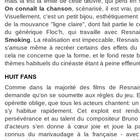
mais là est la limite de cette œuvre, qui perd en
On connaît la chanson
, scénarisé, il est vrai, 
Visuellement, c'est un petit bijou, esthétiquemen
de la mouvance "ligne claire", dont fait partie le c
du générique Floc'h, qui travaille avec Resn
Smoking
. La réalisation est impeccable, Resnais
s'amuse même à recréer certains des effets du 
cela ne concerne que la forme, et le fond reste bi
thèmes habituels du cinéaste étant à peine effleur
HUIT FANS
Comme dans la majorité des films de Resna
demande qu'on se soumette aux règles du jeu. En
opérette oblige, que tous les acteurs chantent: un 
s'y habitue rapidement. Cet exploit est ren
persévérance et au talent du compositeur Bruno 
d'acteurs s'en donne à cœur joie et joue la part
connus du marivaudage à la française - avec