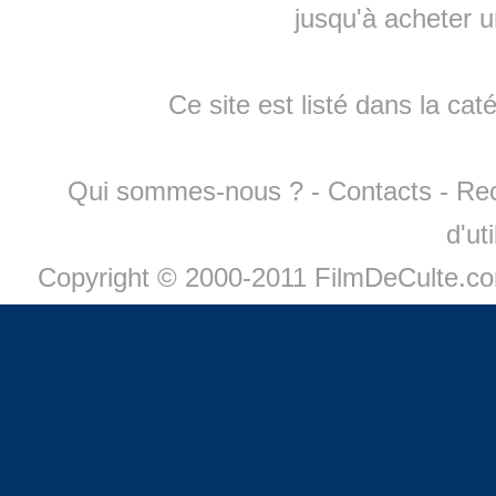
jusqu'à
acheter 
Ce site est listé dans la cat
Qui sommes-nous ?
-
Contacts
-
Re
d'ut
Copyright © 2000-2011 FilmDeCulte.c