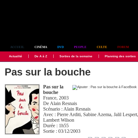
Simplement culte
ACCUEIL
CINÉMA
DVD
PEOPLE
CULTE
FORUM
Actualité
De A à Z
Sorties de la semaine
Planning des sorties
Pas sur la bouche
Pas sur la
bouche
France, 2003
De
Alain Resnais
Scénario :
Alain Resnais
Avec :
Pierre Arditi
,
Sabine Azema
,
Jalil Lespert
Lambert Wilson
Durée : 1h55
Sortie : 03/12/2003