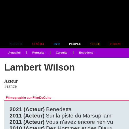
Simplement culte
ACCUEIL
CINÉMA
DVD
PEOPLE
CULTE
FORUM
Actualité
Portraits
Culculte
Entretiens
Lambert Wilson
Acteur
France
Filmographie sur FilmDeCulte
2021 (Acteur)
Benedetta
2011 (Acteur)
Sur la piste du Marsupilami
2011 (Acteur)
Vous n'avez encore rien vu
2010 (Acteur)
Des Hommes et des Dieux