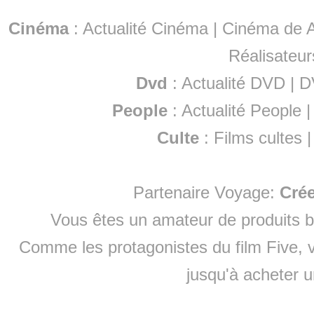
Cinéma
:
Actualité Cinéma
|
Cinéma de A
Réalisateur
Dvd
:
Actualité DVD
|
D
People
:
Actualité People
Culte
:
Films cultes
Partenaire Voyage:
Cré
Vous êtes un amateur de produits
b
Comme les protagonistes du film Five, v
jusqu'à
acheter 