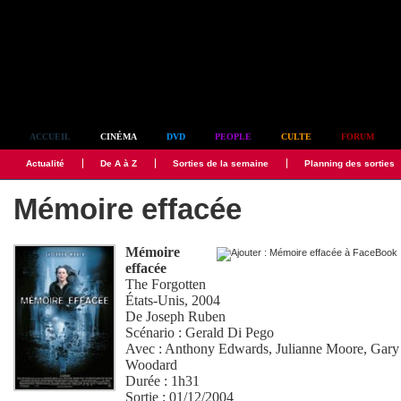
Simplement culte
ACCUEIL
CINÉMA
DVD
PEOPLE
CULTE
FORUM
Actualité
De A à Z
Sorties de la semaine
Planning des sorties
Mémoire effacée
Mémoire
effacée
The Forgotten
États-Unis, 2004
De
Joseph Ruben
Scénario :
Gerald Di Pego
Avec :
Anthony Edwards
,
Julianne Moore
,
Gary 
Woodard
Durée : 1h31
Sortie : 01/12/2004