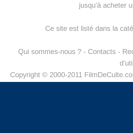
jusqu'à
acheter 
Ce site est listé dans la cat
Qui sommes-nous ?
-
Contacts
-
Re
d'ut
Copyright © 2000-2011 FilmDeCulte.c