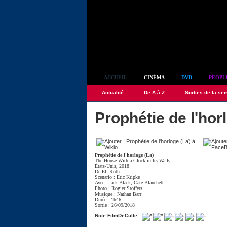
Simplement culte
ACCUEIL
CINÉMA
DVD
PEOPL
Actualité
De A à Z
Sorties de la se
Prophétie de l'hor
Prophétie de l'horloge (La)
The House With a Clock in Its Walls
États-Unis, 2018
De
Eli Roth
Scénario :
Eric Kripke
Avec :
Jack Black
,
Cate Blanchett
Photo :
Rogier Stoffers
Musique :
Nathan Barr
Durée : 1h46
Sortie : 26/09/2018
Note FilmDeCulte :