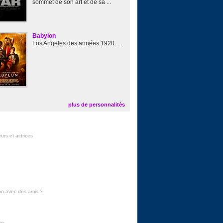
sommet de son art et de sa ...
Babylon
Los Angeles des années 1920 ...
plus de personnalités
urs et actrices
on avec des amis
?