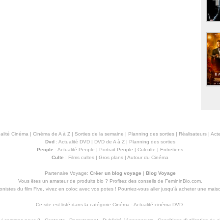
alité Cinéma
|
Cinéma de A à Z
|
Sorties de la semaine
|
Planning des sorties
|
Réalisateurs
|
Acte
Dvd
:
Actualité DVD
|
DVD de A à Z
|
Planning des sorties
People
:
Actualité People
|
Portrait People
|
Culculte
|
Entretiens
Culte
:
Films cultes
|
Gros plans
|
Autour du Cinéma
Partenaire Voyage:
Créer un blog voyage
|
Blog Voyage
Vous êtes un amateur de produits
bio
? Profitez des conseils de FemininBio.com.
istes du film Five, vivez en coloc avec vos potes ! Pourriez-vous aller jusqu'à
acheter une mais
Ce site est listé dans la catégorie
Cinéma
:
Actualité cinéma DVD
.