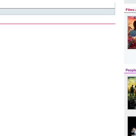
Films 
Peopl