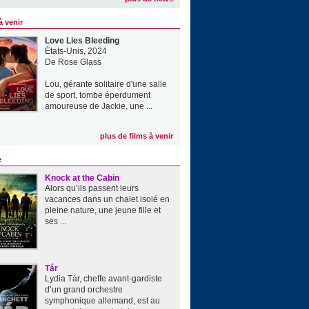
à venir
Love Lies Bleeding
États-Unis, 2024
De
Rose Glass
Lou, gérante solitaire d'une salle
de sport, tombe éperdument
amoureuse de Jackie, une ...
plus de films à venir
e
Knock at the Cabin
Alors qu’ils passent leurs
vacances dans un chalet isolé en
pleine nature, une jeune fille et
ses ...
Tár
Lydia Tár, cheffe avant-gardiste
d’un grand orchestre
symphonique allemand, est au