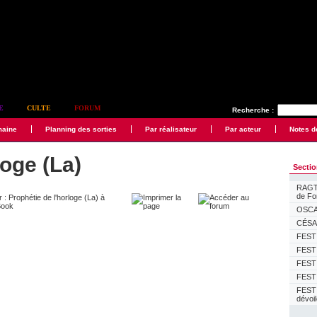
E
CULTE
FORUM
Recherche :
maine
Planning des sorties
Par réalisateur
Par acteur
Notes d
loge (La)
Secti
RAGTI
de F
OSCAR
CÉSAR
FESTI
FESTI
FESTI
FESTI
FEST
dévoi