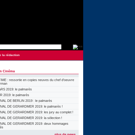
e la rédaction
on Cinéma
ME : ressortie en copies neuves du chef d'oeuvre
orman
S 2019: le palmarès
 2019: le palmarès
VAL DE BERLIN 2019 : le palmarès
VAL DE GERARDMER 2019: le palmarès !
VAL DE GERARDMER 2019: les jury au complet !
VAL DE GERARDMER 2019: la sélection !
IVAL DE GERARDMER 2019: deux hommages
lés
plus de news