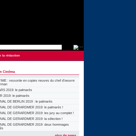
e la rédaction
on Cinéma
ME : ressortie en copies neuves du chef d'oeuvre
orman
S 2019: le palmarès
 2019: le palmarès
VAL DE BERLIN 2019 : le palmarès
VAL DE GERARDMER 2019: le palmarès !
VAL DE GERARDMER 2019: les jury au complet !
VAL DE GERARDMER 2019: la sélection !
IVAL DE GERARDMER 2019: deux hommages
lés
plus de news