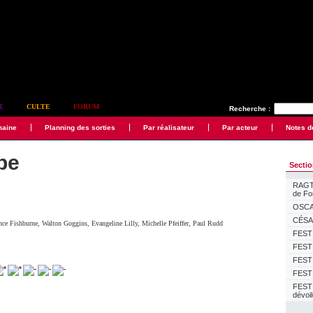
E
CULTE
FORUM
Recherche :
maine
Planning des sorties
Par réalisateur
Par acteur
Notes d
pe
Secti
RAGTI
de F
OSCAR
CÉSAR
nce Fishburne
,
Walton Goggins
,
Evangeline Lilly
,
Michelle Pfeiffer
,
Paul Rudd
FESTI
FESTI
FESTI
FESTI
FEST
dévoi