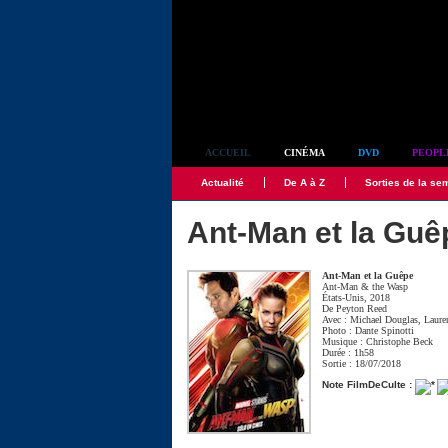
Simplement culte
ACCUEIL
CINÉMA
DVD
PEOPL
Actualité
De A à Z
Sorties de la se
Ant-Man et la Guê
Ant-Man et la Guêpe
Ant-Man & the Wasp
États-Unis, 2018
De
Peyton Reed
Avec :
Michael Douglas
,
Laure
Photo :
Dante Spinotti
Musique :
Christophe Beck
Durée : 1h58
Sortie : 18/07/2018
Note FilmDeCulte :