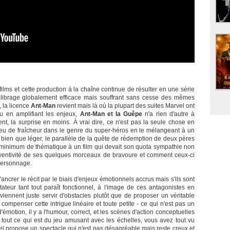
ilms et cette production à la chaîne continue de résulter en une série
calibrage globalement efficace mais souffrant sans cesse des mêmes
 la licence
Ant-Man
revient mais là où la plupart des suites Marvel ont
ou en amplifiant les enjeux,
Ant-Man et la Guêpe
n'a rien d'autre à
, la surprise en moins. À vrai dire, ce n'est pas la seule chose en
peu de fraîcheur dans le genre du super-héros en le mélangeant à un
s, bien que léger, le parallèle de la quête de rédemption de deux pères
 un minimum de thématique à un film qui devait son quota sympathie non
nventivité de ses quelques morceaux de bravoure et comment ceux-ci
 personnage.
'ancrer le récit par le biais d'enjeux émotionnels accrus mais s'ils sont
ctateur tant tout paraît fonctionnel, à l'image de ces antagonistes en
 viennent juste servir d'obstacles plutôt que de proposer un véritable
ompenser cette intrigue linéaire et toute petite - ce qui n'est pas un
motion, il y a l'humour, correct, et les scènes d'action conceptuelles
tout ce qui est du jeu amusant avec les échelles, vous avez tout vu
l propose un spectacle qui n'est pas désagréable mais reste creux et