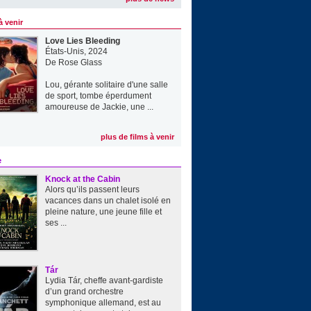
à venir
Love Lies Bleeding
États-Unis, 2024
De
Rose Glass
Lou, gérante solitaire d'une salle
de sport, tombe éperdument
amoureuse de Jackie, une ...
plus de films à venir
e
Knock at the Cabin
Alors qu’ils passent leurs
vacances dans un chalet isolé en
pleine nature, une jeune fille et
ses ...
Tár
Lydia Tár, cheffe avant-gardiste
d’un grand orchestre
symphonique allemand, est au