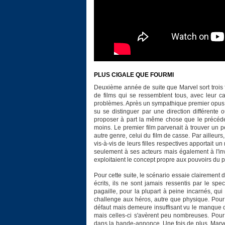
PLUS CIGALE QUE FOURMI
Deuxième année de suite que Marvel sort trois f
de films qui se ressemblent tous, avec leur 
problèmes. Après un sympathique premier opus,
su se distinguer par une direction différente 
proposer à part la même chose que le précédent
moins. Le premier film parvenait à trouver un 
autre genre, celui du film de casse. Par ailleur
vis-à-vis de leurs filles respectives apportait
seulement à ses acteurs mais également à l'i
exploitaient le concept propre aux pouvoirs du
Pour cette suite, le scénario essaie clairement d
écrits, ils ne sont jamais ressentis par le spe
pagaille, pour la plupart à peine incarnés, qui
challenge aux héros, autre que physique. Pour c
défaut mais demeure insuffisant vu le manque d'é
mais celles-ci s'avèrent peu nombreuses. Pour 
dans la bande-annonce. Une fois de plus, Marve