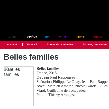
Simplement culte
ACCUEIL
CINÉMA
DVD
PEOPLE
CULTE
FORUM
Actualité
De A à Z
Sorties de la semaine
Planning des sorties
Belles familles
Belles familles
France, 2015
De
Jean-Paul Rappeneau
Scénario :
Philippe Le Guay
,
Jean-Paul Rappe
Avec :
Mathieu Amalric
,
Nicole Garcia
,
Gilles
Viard
,
Guillaume de Tonquedec
Photo :
Thierry Arbogast