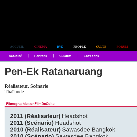
Simplement culte
ACCUEIL
CINÉMA
DVD
PEOPLE
CULTE
FORUM
Actualité
Portraits
Culculte
Entretiens
Pen-Ek Ratanaruang
Réalisateur, Scénario
Thaïlande
Filmographie sur FilmDeCulte
2011 (Réalisateur)
Headshot
2011 (Scénario)
Headshot
2010 (Réalisateur)
Sawasdee Bangkok
2010 (Scénario)
Sawasdee Bangkok