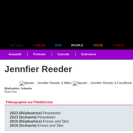
Simplement culte
ACCUEIL
CINÉMA
DVD
PEOPLE
CULTE
FORUM
Actualité
Portraits
Culculte
Entretiens
Jennfier Reeder
Réalisatrice, Scénario
États-Unis
Filmographie sur FilmDeCulte
2023 (Réalisatrice)
Perpetrator
2023 (Scénario)
Perpetrator
2019 (Réalisatrice)
Knives and Skin
2019 (Scénario)
Knives and Skin