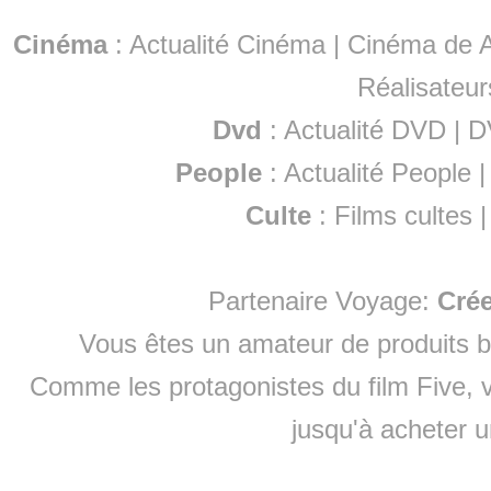
Cinéma
:
Actualité Cinéma
|
Cinéma de A
Réalisateur
Dvd
:
Actualité DVD
|
D
People
:
Actualité People
Culte
:
Films cultes
Partenaire Voyage:
Cré
Vous êtes un amateur de produits
b
Comme les protagonistes du film Five, v
jusqu'à
acheter 