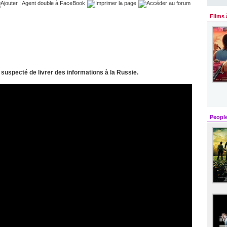
Films 
suspecté de livrer des informations à la Russie.
Peopl