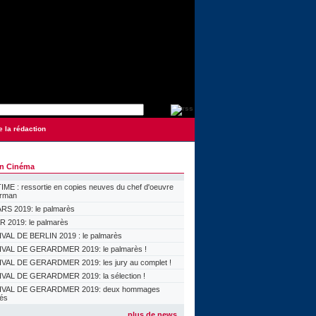
e la rédaction
on Cinéma
ME : ressortie en copies neuves du chef d'oeuvre
orman
S 2019: le palmarès
 2019: le palmarès
VAL DE BERLIN 2019 : le palmarès
VAL DE GERARDMER 2019: le palmarès !
VAL DE GERARDMER 2019: les jury au complet !
VAL DE GERARDMER 2019: la sélection !
IVAL DE GERARDMER 2019: deux hommages
lés
plus de news