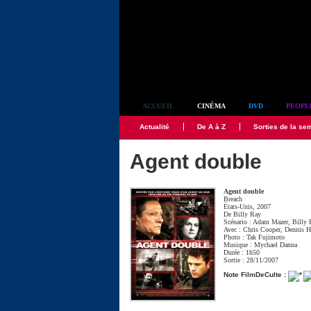
Simplement culte
ACCUEIL
CINÉMA
DVD
PEOPL
Actualité
De A à Z
Sorties de la se
Agent double
Agent double
Breach
États-Unis, 2007
De
Billy Ray
Scénario :
Adam Mazer
,
Billy 
Avec :
Chris Cooper
,
Dennis H
Photo :
Tak Fujimoto
Musique :
Mychael Danna
Durée : 1h50
Sortie : 28/11/2007
Note FilmDeCulte :