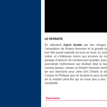
LE PATRIOTE
En débutant
Agent double
par des images d
l’arrestation de Robert Hanssen et la gravité
bon film aurait exploité de bout en bout. Ici, po
sobre, et s’intéresse moins aux arcanes du men
partage d’ailleurs de nombreuses qualités avec
journaliste mythomane qui révélait déjà la fas
comme jamais, campe un Robert Hanssen terrifian
de son stoïcisme pour créer Eric O’Neill, le di
Cooper et Philippe que se focalise le gros du fi
de la relation père-fils qui se noue peu à pe
sensibilité.
Partenaires