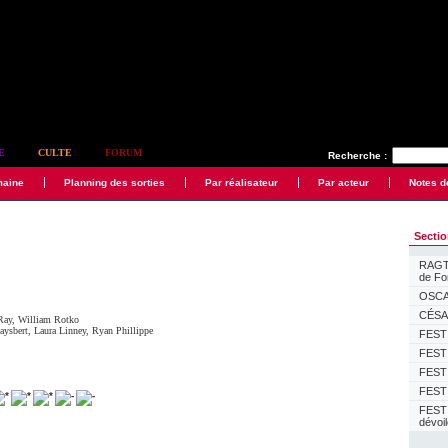
E
CULTE
FORUM
Recherche :
maine
Planning des sorties
Par réalisateur
Par acteur
Notes d
Secti
RAGTI
de F
OSCAR
CÉSAR
Ray
,
William Rotko
aysbert
,
Laura Linney
,
Ryan Phillippe
FESTI
FESTI
FESTI
FESTI
FEST
dévoi