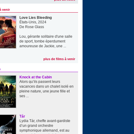
à venir
Love Lies Bleeding
États-Unis, 2024
De
Rose Glass
Lou, gérante solitaire d'une salle
de sport, tombe éperdument
amoureuse de Jackie, une ...
plus de films à venir
e
Knock at the Cabin
Alors qu’ils passent leurs
vacances dans un chalet isolé en
pleine nature, une jeune fille et
ses ...
Tár
Lydia Tár, cheffe avant-gardiste
d’un grand orchestre
symphonique allemand, est au