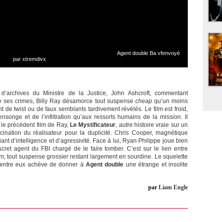
Agent double Ba vfenvoyé
par xtremdivx
’archives du Ministre de la Justice, John Ashcroft, commentant
 de ses crimes, Billy Ray désamorce tout suspense
cheap
qu’un moins
int de twist ou de faux semblants tardivement révélés. Le film est froid,
songe et de l’infiltration qu’aux ressorts humains de la mission. Il
 le précédent film de Ray,
Le Mystificateur
, autre histoire vraie sur un
cination du réalisateur pour la duplicité. Chris Cooper, magnétique
t d’intelligence et d’agressivité. Face à lui, Ryan Philippe joue bien
scret agent du FBI chargé de le faire tomber. C’est sur le lien entre
lm, tout suspense grossier restant largement en sourdine. Le squelette
u entre eux achève de donner à
Agent double
une étrange et insolite
par
Liam Engle