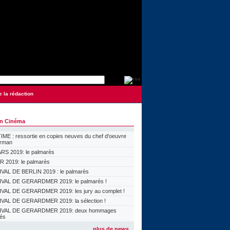
e la rédaction
on Cinéma
ME : ressortie en copies neuves du chef d'oeuvre
orman
S 2019: le palmarès
 2019: le palmarès
VAL DE BERLIN 2019 : le palmarès
VAL DE GERARDMER 2019: le palmarès !
VAL DE GERARDMER 2019: les jury au complet !
VAL DE GERARDMER 2019: la sélection !
IVAL DE GERARDMER 2019: deux hommages
lés
plus de news