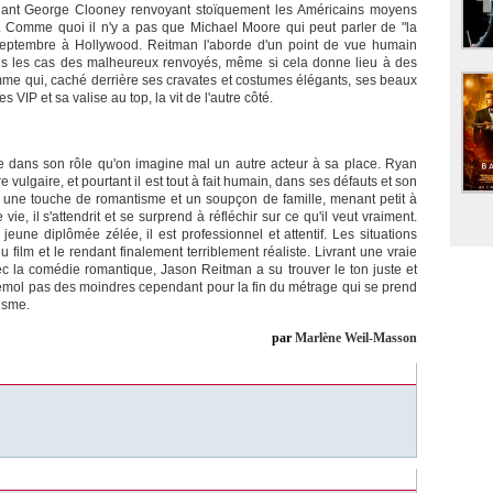
ntenant George Clooney renvoyant stoïquement les Américains moyens
Comme quoi il n'y a pas que Michael Moore qui peut parler de "la
 septembre à Hollywood. Reitman l'aborde d'un point de vue humain
ous les cas des malheureux renvoyés, même si cela donne lieu à des
homme qui, caché derrière ses cravates et costumes élégants, ses beaux
 VIP et sa valise au top, la vit de l'autre côté.
e dans son rôle qu'on imagine mal un autre acteur à sa place. Ryan
 vulgaire, et pourtant il est tout à fait humain, dans ses défauts et son
e une touche de romantisme et un soupçon de famille, menant petit à
e, il s'attendrit et se surprend à réfléchir sur ce qu'il veut vraiment.
eune diplômée zélée, il est professionnel et attentif. Les situations
u film et le rendant finalement terriblement réaliste. Livrant une vraie
c la comédie romantique, Jason Reitman a su trouver le ton juste et
 bémol pas des moindres cependant pour la fin du métrage qui se prend
isme.
par
Marlène Weil-Masson