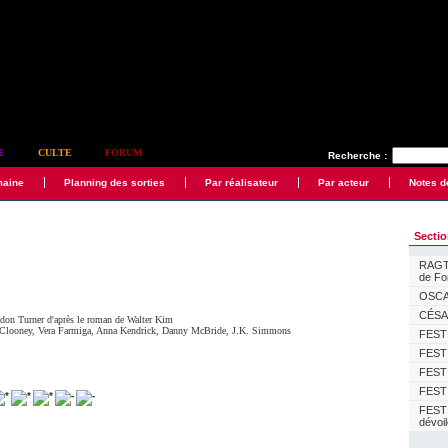
E
CULTE
FORUM
Recherche :
maine
Planning des sorties
Par réalisateur
Par acteur
Notes d
Secti
RAGTI
de F
OSCAR
CÉSAR
ldon Turner
d'après le roman de Walter Kim
 Clooney
,
Vera Farmiga
,
Anna Kendrick
,
Danny McBride
,
J.K. Simmons
FESTI
FESTI
FESTI
FESTI
FEST
dévoi