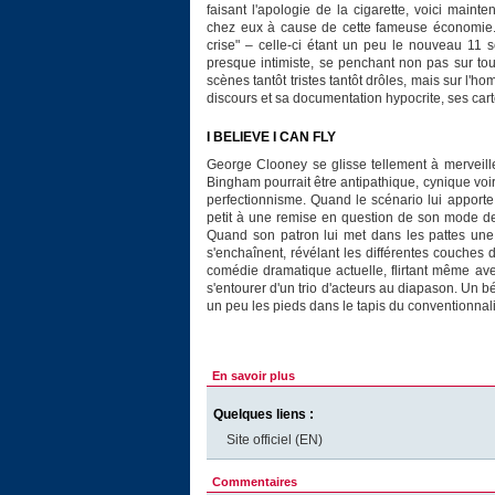
faisant l'apologie de la cigarette, voici mai
chez eux à cause de cette fameuse économie. 
crise" – celle-ci étant un peu le nouveau 11
presque intimiste, se penchant non pas sur t
scènes tantôt tristes tantôt drôles, mais sur l'
discours et sa documentation hypocrite, ses cartes
I BELIEVE I CAN FLY
George Clooney se glisse tellement à merveill
Bingham pourrait être antipathique, cynique voire
perfectionnisme. Quand le scénario lui apport
petit à une remise en question de son mode de vi
Quand son patron lui met dans les pattes une j
s'enchaînent, révélant les différentes couches d
comédie dramatique actuelle, flirtant même ave
s'entourer d'un trio d'acteurs au diapason. Un
un peu les pieds dans le tapis du conventionnal
En savoir plus
Quelques liens :
Site officiel (EN)
Commentaires