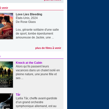
à venir
Love Lies Bleeding
États-Unis, 2024
De
Rose Glass
Lou, gérante solitaire d'une salle
de sport, tombe éperdument
amoureuse de Jackie, une ...
plus de films à venir
e
Knock at the Cabin
Alors qu’ils passent leurs
vacances dans un chalet isolé en
pleine nature, une jeune fille et
ses ...
Tár
Lydia Tár, cheffe avant-gardiste
d’un grand orchestre
symphonique allemand, est au