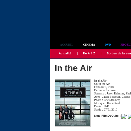
Simplement culte
ACCUEIL
CINÉMA
DVD
PEOPL
Actualité
De A à Z
Sorties de la se
In the Air
In the Air
Up in the Air
États-Unis, 2009
De
Jason Reitman
Scénario :
Jason Reitman
,
She
Avec :
Jason Bateman
,
George
Photo :
Eric Steelberg
Musique :
Rolfe Kent
Durée : 1h49
Sortie : 27/01/2010
Note FilmDeCulte :