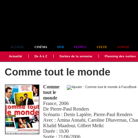
Simplement culte
ACCUEIL
CINÉMA
DVD
PEOPLE
CULTE
FORUM
Actualité
De A à Z
Sorties de la semaine
Planning des sorties
Comme tout le monde
Comme
tout le
monde
France, 2006
De
Pierre-Paul Renders
Scénario :
Denis Lapière
,
Pierre-Paul Renders
Avec :
Amina Annabi
,
Caroline Dhavernas
,
Chan
Khalid Maadour
,
Gilbert Melki
Durée : 1h30
Sortie : 21/06/2006