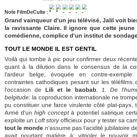
Note FilmDeCulte :
Grand vainqueur d'un jeu télévisé, Jalil voit bie
la ravissante Claire. Il ignore que cette jeun
comédienne, complice d'un institut de sondage.
TOUT LE MONDE IL EST GENTIL
Voilà qui tombe à pic pour confirmer deux récente
quant à la dilution dans le consensus de la c
l'ardeur belge, évoquée en contre-exempl
contraintes cathodiques pesant sur les téléfilms
l'occasion de
Lili et le baobab
.
1. De l'hum
belgitude:
la coproduction internationale ne tromp
pu constituer une farce virulente côté plat-pays,
Armé d'un
high concept
à potentiel satirique cer
exploite un
Loft story
officieux pour y tester sa ca
tout le monde
n'assume pas l'acidité jubilatoire de
avait pourtant matière à: vitrioler le pouvoir m