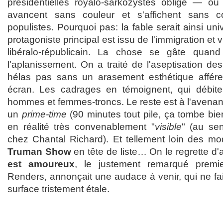
présidentielles royalo-sarkozystes oblige — où
avancent sans couleur et s'affichent sans c
populistes. Pourquoi pas: la fable serait ainsi uni
protagoniste principal est issu de l'immigration et v
libéralo-républicain. La chose se gâte quand
l'aplanissement. On a traité de l'aseptisation de
hélas pas sans un arasement esthétique afférent
écran. Les cadrages en témoignent, qui débit
hommes et femmes-troncs. Le reste est à l'avenan
un
prime-time
(90 minutes tout pile, ça tombe bi
en réalité très convenablement "
visible
" (au se
chez Chantal Richard). Et tellement loin des m
Truman Show
en tête de liste… On le regrette d
est amoureux
, le justement remarqué premie
Renders, annonçait une audace à venir, qui ne fait
surface tristement étale.