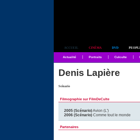
Simplement culte
ACCUEIL
CINÉMA
DVD
PEOPL
Actualité
Portraits
Culculte
Denis Lapière
Scénario
Filmographie sur FilmDeCulte
2005 (Scénario)
Avion (L')
2006 (Scénario)
Comme tout le monde
Partenaires