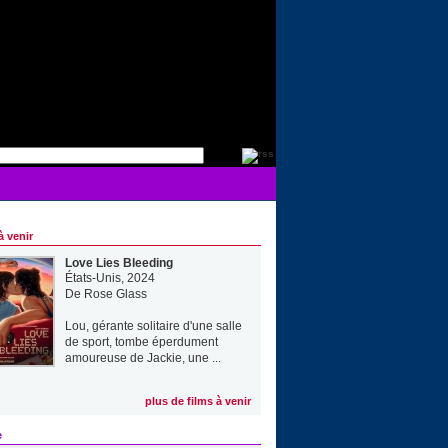
à venir
Love Lies Bleeding
États-Unis, 2024
De
Rose Glass
Lou, gérante solitaire d'une salle
de sport, tombe éperdument
amoureuse de Jackie, une ...
plus de films à venir
e