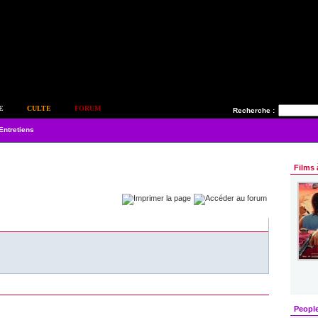
E
CULTE
FORUM
Recherche :
Entretiens
Films 
Peopl