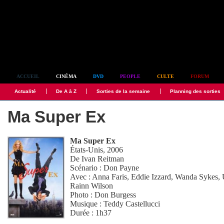
Simplement culte
ACCUEIL
CINÉMA
DVD
PEOPLE
CULTE
FORUM
Actualité
De A à Z
Sorties de la semaine
Planning des sorties
Ma Super Ex
Ma Super Ex
États-Unis, 2006
De
Ivan Reitman
Scénario :
Don Payne
Avec :
Anna Faris
,
Eddie Izzard
,
Wanda Sykes
,
Rainn Wilson
Photo :
Don Burgess
Musique :
Teddy Castellucci
Durée : 1h37