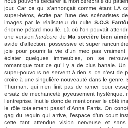
nous pouvons déclarer la mort cérébrale du patien
jour. Car ce qui s’annonçait comme étant LA co
super-héros, écrite par l'une des scénaristes 
images par le réalisateur du culte
S.O.S Fant
énorme pétard mouillé. Là où l'on pouvait attend
une version
hardcore
de
Ma sorcière bien aimé
avide d’affection, possessive et super rancunièr
joie pour pourrir la vie d’un mec pas vraiment
éclater quelques immeubles, on se retro
romantique tout ce qu’il y a de plus banale. Un 
super-pouvoirs ne servent à rien si ce n’est de pr
croire à une singulière nouveauté dans le genre. 
Thurman, qui n’en finit pas de ramer pour essay
ersatz de méchanceté joyeusement hystérique, n’a
l’entreprise. Inutile donc de mentionner le côté i
le rôle totalement passif d'Anna Farris. On conc
gag du requin qui arrive, l’espace d’un court ins
cette tant attendue vision nerveuse et sans 