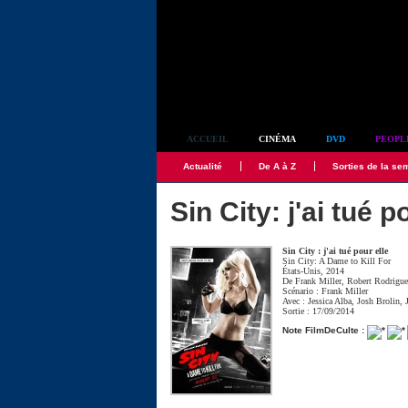
Simplement culte
ACCUEIL
CINÉMA
DVD
PEOPL
Actualité
De A à Z
Sorties de la se
Sin City: j'ai tué p
Sin City : j'ai tué pour elle
Sin City: A Dame to Kill For
États-Unis, 2014
De
Frank Miller
,
Robert Rodrigue
Scénario :
Frank Miller
Avec :
Jessica Alba
,
Josh Brolin
,
Sortie : 17/09/2014
Note FilmDeCulte :