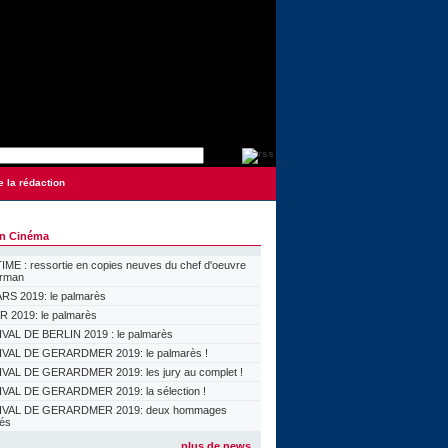
e la rédaction
on Cinéma
ME : ressortie en copies neuves du chef d'oeuvre
orman
S 2019: le palmarès
 2019: le palmarès
VAL DE BERLIN 2019 : le palmarès
VAL DE GERARDMER 2019: le palmarès !
VAL DE GERARDMER 2019: les jury au complet !
VAL DE GERARDMER 2019: la sélection !
IVAL DE GERARDMER 2019: deux hommages
lés
plus de news