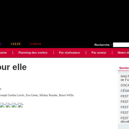
E
CULTE
FORUM
Recherche :
maine
Planning des sorties
Par réalisateur
Par acteur
Notes d
our elle
Secti
RAGTI
de F
OSCAR
z
CÉSAR
Joseph Gordon Levitt
,
Eva Green
,
Mickey Rourke
,
Bruce Willis
FESTI
FESTI
FESTI
FESTI
FEST
dévoi