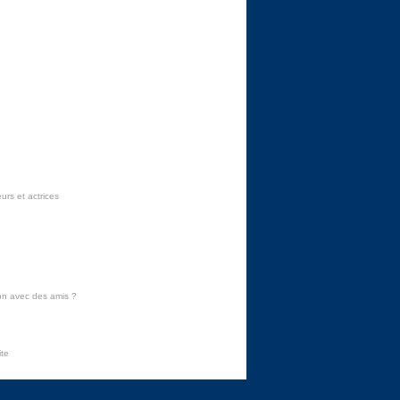
urs et actrices
on avec des amis
?
ite