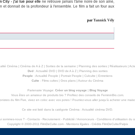
n City - j'ai tué pour elle
ne retrouve jamais l'âme noire de son aîné,
n et donnait de la profondeur à l'ensemble. Le film a fait un four aux
par
Yannick Vély
alité Cinéma
|
Cinéma de A à Z
|
Sorties de la semaine
|
Planning des sorties
|
Réalisateurs
|
Acte
Dvd
:
Actualité DVD
|
DVD de A à Z
|
Planning des sorties
People
:
Actualité People
|
Portrait People
|
Culculte
|
Entretiens
Culte
:
Films cultes
|
Gros plans
|
Autour du Cinéma
Partenaire Voyage:
Créer un blog voyage
|
Blog Voyage
Vous êtes un amateur de produits
bio
? Profitez des conseils de FemininBio.com.
istes du film Five, vivez en coloc avec vos potes ! Pourriez-vous aller jusqu'à
acheter une mais
Ce site est listé dans la catégorie
Cinéma
:
Actualité cinéma DVD
.
ui sommes-nous ?
-
Contacts
-
Recrutement
-
Publicité / Annonceurs
-
Conditions d'utilisation du s
Copyright © 2000-2011 FilmDeCulte.com -
Mentions lŕgales
- Crédits FilmDeCulte/
Palpix