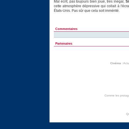
Mal écrit, pas toujours bien joué, très inégal,
Si
cette atmosphère dépressive qui collait à l'écra
États-Unis. Pas sûr que cela soit immérité.
Commentaires
Partenaires
Cinéma
:
Actu
Comme les protagon
Q