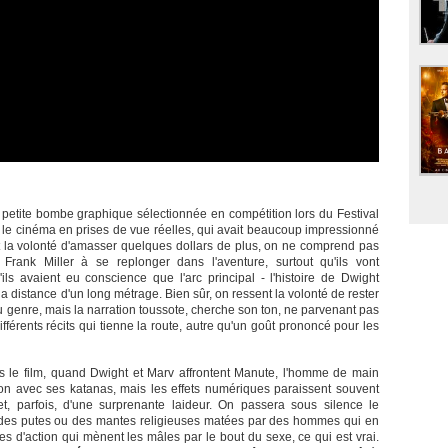
, petite bombe graphique sélectionnée en compétition lors du Festival
t le cinéma en prises de vue réelles, qui avait beaucoup impressionné
rt la volonté d'amasser quelques dollars de plus, on ne comprend pas
rank Miller à se replonger dans l'aventure, surtout qu'ils vont
'ils avaient eu conscience que l'arc principal - l'histoire de Dwight
 la distance d'un long métrage. Bien sûr, on ressent la volonté de rester
du genre, mais la narration toussote, cherche son ton, ne parvenant pas
fférents récits qui tienne la route, autre qu'un goût prononcé pour les
 le film, quand Dwight et Marv affrontent Manute, l'homme de main
on avec ses katanas, mais les effets numériques paraissent souvent
et, parfois, d'une surprenante laideur. On passera sous silence le
 des putes ou des mantes religieuses matées par des hommes qui en
s d'action qui mènent les mâles par le bout du sexe, ce qui est vrai.