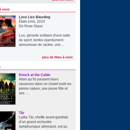
à venir
Love Lies Bleeding
États-Unis, 2024
De
Rose Glass
Lou, gérante solitaire d'une salle
de sport, tombe éperdument
amoureuse de Jackie, une ...
plus de films à venir
e
Knock at the Cabin
Alors qu’ils passent leurs
vacances dans un chalet isolé en
pleine nature, une jeune fille et
ses ...
Tár
Lydia Tár, cheffe avant-gardiste
d’un grand orchestre
symphonique allemand, est au