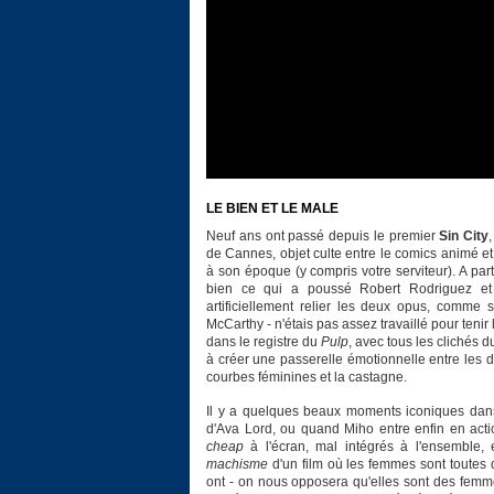
LE BIEN ET LE MALE
Neuf ans ont passé depuis le premier
Sin City
de Cannes, objet culte entre le comics animé e
à son époque (y compris votre serviteur). A pa
bien ce qui a poussé Robert Rodriguez et F
artificiellement relier les deux opus, comme s
McCarthy - n'étais pas assez travaillé pour tenir
dans le registre du
Pulp
, avec tous les clichés 
à créer une passerelle émotionnelle entre les di
courbes féminines et la castagne.
Il y a quelques beaux moments iconiques dans
d'Ava Lord, ou quand Miho entre enfin en acti
cheap
à l'écran, mal intégrés à l'ensemble, 
machisme
d'un film où les femmes sont toutes
ont - on nous opposera qu'elles sont des femme