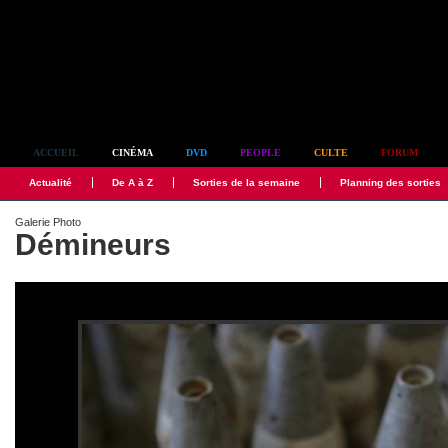
Simplement culte
ACCUEIL
CINÉMA
DVD
PEOPLE
CULTE
FORUM
Actualité
De A à Z
Sorties de la semaine
Planning des sorties
Galerie Photo
Démineurs