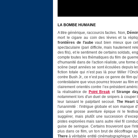
LA BOMBE HUMAINE
A titre générique, raccourcis faciles. Non,
Démin
mort le cigare au coin des lèvres et la répliq
frontières de l’aube
vaut bien mieux que cela
spectaculaire (pari difficile, mais hautement 
des fils), et le sentiment de certains soldats, 
compte toutes les thématiques du film de guerre
d'humanité dans de l'action réaliste, une forme 
scène (sept années se sont écoulées depuis les
fiction totale qui n’est pas là pour titiller 
contre Bush Jr., ce n’est pas ce genre de film qu
contestataire que vous pourrez trouver au film est
clairement orientés contre l’ex-président améri
la réalisatrice de
Point Break
et
Strange da
notamment lors d'un duel de snipers à couper 
leur laissant le palpitant secoué.
The Heart 
l'unanimité : l'intrigue globale et son manque d'
pas une grosse aventure épique ni le festiva
suggérer, mais plutôt une succession d’excep
pistes explorées mais sans autre réel fil condu
guise de seringue. Certains trouveront que l'in
plus dans ce film, un ton brut de décoffrage ap
There
à véritable entité cinématographique. Un jo