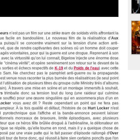
eurs
n’est pas un film sur une
strike team
de soldats virils affrontant la
ue facile en bandoulière. Le nouveau film de la réalisatrice d’
Aux
 puisqu’il se concentre vraiment sur la tension d'une action anti-
relevé, que de rendre captivantes des scènes où un homme doit couper
engagés volontaires, pour qui la guerre est une drogue. Reprenant à son
 avec la virtuosité qu’on lui connait, Bigelow injecte une énorme dose
de "cinéma vérité", et opère sereinement son retour sur le devant de la
 sorties et échecs respectifs de
K-19
et du
Poids de l'eau
) avec cette
l’Oncle Sam. Ne cherchez pas le pamphlet anti-guerre ou la propagande
’est venue nous raconter la plus burnée des réalisatrices (le seul point
 l’utilisation de plusieurs titres du groupe culte Ministry tirés d’albums
cain). À travers une mise en scène et un montage immersifs à souhait,
ys
trimballe donc sa tension tout du long (une raideur qui culmine
le souffle) pour une œuvre singulière qui en assommera plus d’un en
Locker
vous avez dit ? Reste cependant un point qui ne fera pas
ampleur. À la fois qualité et défaut, l'histoire de ce
Hurt Locker
n'est
l pyrotechnique que l'affiche et la bande-annonce peuvent laisser
tionnels morceaux de bravoure, limite épisodiques, avec plusieurs
cteur que ce héros tête brûlée drogué à l'adrénaline, le détonateur en
trigue se répète, qu’elle tourne en rond, mais il y a quelque chose de
posé par une vraie patte qui le fait passer d'épisode rallongé d'
Over
li tour de force donc, qui réussit à faire sien certains poncifs que l'on