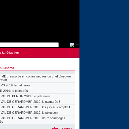
e la rédaction
on Cinéma
ME : ressortie en copies neuves du chef d'oeuvre
orman
S 2019: le palmarès
 2019: le palmarès
VAL DE BERLIN 2019 : le palmarès
VAL DE GERARDMER 2019: le palmarès !
VAL DE GERARDMER 2019: les jury au complet !
VAL DE GERARDMER 2019: la sélection !
IVAL DE GERARDMER 2019: deux hommages
lés
plus de news