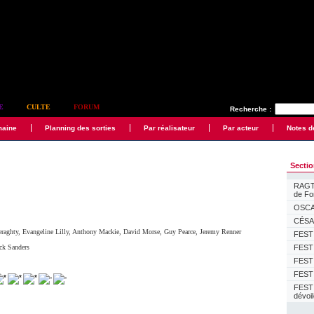
E
CULTE
FORUM
Recherche :
maine
Planning des sorties
Par réalisateur
Par acteur
Notes d
Secti
RAGTI
de F
OSCAR
CÉSAR
eraghty
,
Evangeline Lilly
,
Anthony Mackie
,
David Morse
,
Guy Pearce
,
Jeremy Renner
FESTI
ck Sanders
FESTI
FESTI
FESTI
FEST
dévoi