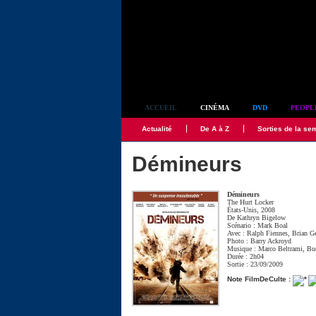
Simplement culte
ACCUEIL
CINÉMA
DVD
PEOPL
Actualité
De A à Z
Sorties de la se
Démineurs
Démineurs
The Hurt Locker
États-Unis, 2008
De
Kathryn Bigelow
Scénario :
Mark Boal
Avec :
Ralph Fiennes
,
Brian G
Photo :
Barry Ackroyd
Musique :
Marco Beltrami
,
Bu
Durée : 2h04
Sortie : 23/09/2009
Note FilmDeCulte :