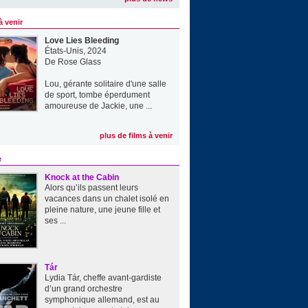
à venir
Love Lies Bleeding
États-Unis, 2024
De
Rose Glass
Lou, gérante solitaire d'une salle
de sport, tombe éperdument
amoureuse de Jackie, une ...
plus de films à venir
e
Knock at the Cabin
Alors qu’ils passent leurs
vacances dans un chalet isolé en
pleine nature, une jeune fille et
ses ...
Tár
Lydia Tár, cheffe avant-gardiste
d’un grand orchestre
symphonique allemand, est au