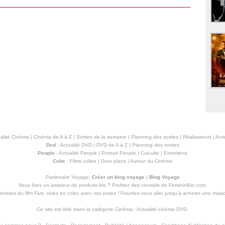
alité Cinéma
|
Cinéma de A à Z
|
Sorties de la semaine
|
Planning des sorties
|
Réalisateurs
|
Acte
Dvd
:
Actualité DVD
|
DVD de A à Z
|
Planning des sorties
People
:
Actualité People
|
Portrait People
|
Culculte
|
Entretiens
Culte
:
Films cultes
|
Gros plans
|
Autour du Cinéma
Partenaire Voyage:
Créer un blog voyage
|
Blog Voyage
Vous êtes un amateur de produits
bio
? Profitez des conseils de FemininBio.com.
istes du film Five, vivez en coloc avec vos potes ! Pourriez-vous aller jusqu'à
acheter une mais
Ce site est listé dans la catégorie
Cinéma
:
Actualité cinéma DVD
.