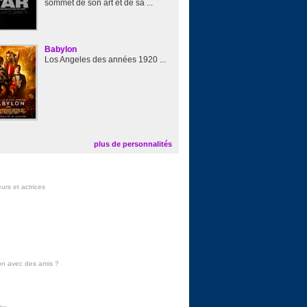
sommet de son art et de sa ...
Babylon
Los Angeles des années 1920 ...
plus de personnalités
urs et actrices
on avec des amis
?