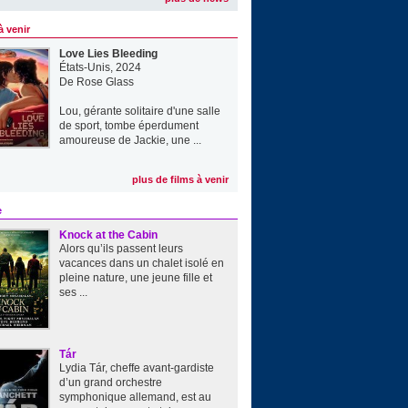
à venir
Love Lies Bleeding
États-Unis, 2024
De
Rose Glass
Lou, gérante solitaire d'une salle
de sport, tombe éperdument
amoureuse de Jackie, une ...
plus de films à venir
e
Knock at the Cabin
Alors qu’ils passent leurs
vacances dans un chalet isolé en
pleine nature, une jeune fille et
ses ...
Tár
Lydia Tár, cheffe avant-gardiste
d’un grand orchestre
symphonique allemand, est au