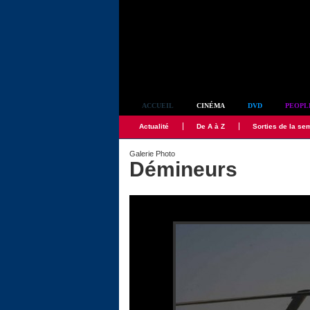
Simplement culte
ACCUEIL
CINÉMA
DVD
PEOPL
Actualité
De A à Z
Sorties de la se
Galerie Photo
Démineurs