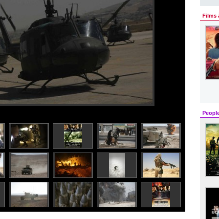
Films 
Peopl