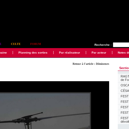
E
CULTE
FORUM
Recherche :
maine
Planning des sorties
Par réalisateur
Par acteur
Notes d
Retour à l'article : Démineurs
Secti
RAGTI
de F
OSCAR
CÉSAR
FESTI
FESTI
FESTI
FESTI
FEST
dévoi