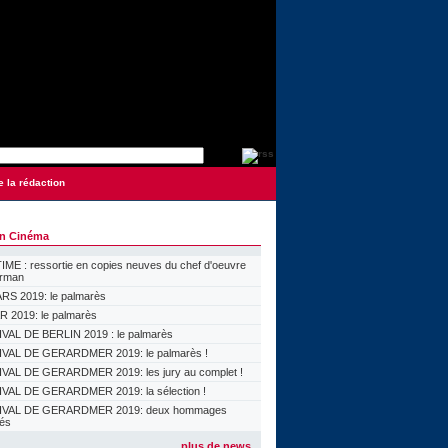
e la rédaction
on Cinéma
ME : ressortie en copies neuves du chef d'oeuvre
orman
S 2019: le palmarès
 2019: le palmarès
VAL DE BERLIN 2019 : le palmarès
VAL DE GERARDMER 2019: le palmarès !
VAL DE GERARDMER 2019: les jury au complet !
VAL DE GERARDMER 2019: la sélection !
IVAL DE GERARDMER 2019: deux hommages
lés
plus de news