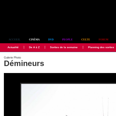
Simplement culte
ACCUEIL
CINÉMA
DVD
PEOPLE
CULTE
FORUM
Actualité
De A à Z
Sorties de la semaine
Planning des sorties
Galerie Photo
Démineurs