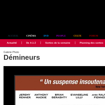
Simplement culte
ACCUEIL
CINÉMA
DVD
PEOPLE
CULTE
FORUM
Actualité
De A à Z
Sorties de la semaine
Planning des sorties
Galerie Photo
Démineurs