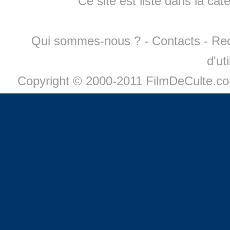
Ce site est listé dans la cat
Qui sommes-nous ?
-
Contacts
-
Re
d'ut
Copyright © 2000-2011 FilmDeCulte.c