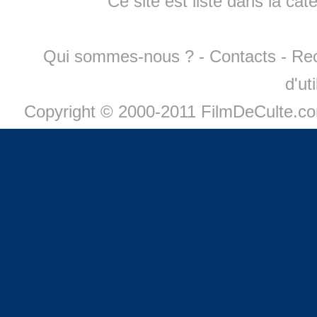
Ce site est listé dans la cat
Qui sommes-nous ?
-
Contacts
-
Re
d'ut
Copyright © 2000-2011 FilmDeCulte.c