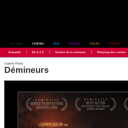
Simplement culte
ACCUEIL
CINÉMA
DVD
PEOPLE
CULTE
FORUM
Actualité
De A à Z
Sorties de la semaine
Planning des sorties
Galerie Photo
Démineurs