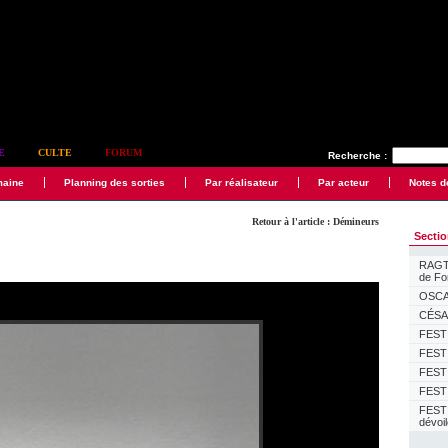
E
CULTE
FORUM
Recherche :
maine
Planning des sorties
Par réalisateur
Par acteur
Notes d
Retour à l'article : Démineurs
Secti
RAGTI
de F
OSCAR
CÉSAR
FESTI
FESTI
FESTI
FESTI
FEST
dévoi