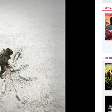
Films 
Peopl