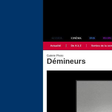
Simplement culte
ACCUEIL
CINÉMA
DVD
PEOPL
Actualité
De A à Z
Sorties de la se
Galerie Photo
Démineurs