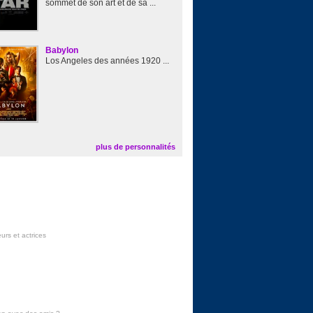
sommet de son art et de sa ...
Babylon
Los Angeles des années 1920 ...
plus de personnalités
urs et actrices