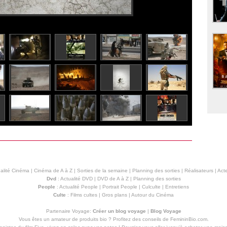
alité Cinéma
|
Cinéma de A à Z
|
Sorties de la semaine
|
Planning des sorties
|
Réalisateurs
|
Acte
Dvd
:
Actualité DVD
|
DVD de A à Z
|
Planning des sorties
People
:
Actualité People
|
Portrait People
|
Culculte
|
Entretiens
Culte
:
Films cultes
|
Gros plans
|
Autour du Cinéma
Partenaire Voyage:
Créer un blog voyage
|
Blog Voyage
Vous êtes un amateur de produits
bio
? Profitez des conseils de FemininBio.com.