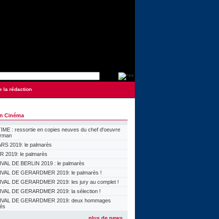
e la rédaction
on Cinéma
ME : ressortie en copies neuves du chef d'oeuvre
orman
S 2019: le palmarès
 2019: le palmarès
VAL DE BERLIN 2019 : le palmarès
VAL DE GERARDMER 2019: le palmarès !
VAL DE GERARDMER 2019: les jury au complet !
VAL DE GERARDMER 2019: la sélection !
IVAL DE GERARDMER 2019: deux hommages
lés
plus de news