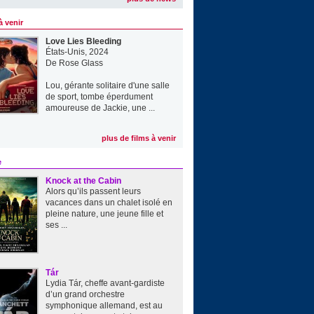
à venir
Love Lies Bleeding
États-Unis, 2024
De
Rose Glass
Lou, gérante solitaire d'une salle
de sport, tombe éperdument
amoureuse de Jackie, une ...
plus de films à venir
e
Knock at the Cabin
Alors qu’ils passent leurs
vacances dans un chalet isolé en
pleine nature, une jeune fille et
ses ...
Tár
Lydia Tár, cheffe avant-gardiste
d’un grand orchestre
symphonique allemand, est au