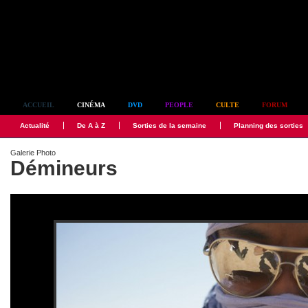
Simplement culte
ACCUEIL
CINÉMA
DVD
PEOPLE
CULTE
FORUM
Actualité
De A à Z
Sorties de la semaine
Planning des sorties
Galerie Photo
Démineurs