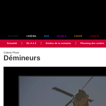
Simplement culte
ACCUEIL
CINÉMA
DVD
PEOPLE
CULTE
FORUM
Actualité
De A à Z
Sorties de la semaine
Planning des sorties
Galerie Photo
Démineurs