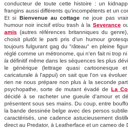
conducteur de toute cette histoire : un kidnap
frangins aussi différents qu'incompétents et un co
Et si
Bienvenue au cottage
ne joue pas vraim
humour noir incisif et/ou trash à la
Severance
o
amis
(autres références britanniques du genre), 
choisit plutôt le parti pris d'un humour grote
toujours fulgurant gag du "râteau" en pleine fig
réglé comme un métronome, qui n'en fait ni trop ni
la
définitif même dans les séquences les plus dév
le générique (lettrage quasi cartoonesque e
caricaturale à l'appui) on sait que l'on va évolue
rien ne nous prépare non plus à la seconde partie
psychopathe, sorte de mutant évadé de
La Co
décidé à se racheter une gueule d'amour et dé
présentent sous ses mains. Du coup, entre bouffon
la bande dessinée belge avec des persos subtilem
caractérisés, une cadence astucieusement distill
direct au Predator, à Leatherface et un cameo de