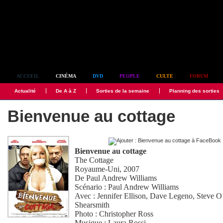
Simplement culte
ACCUEIL
CINÉMA
DVD
PEOPLE
CULTE
FORUM
Actualité
De A à Z
Sorties de la semaine
Planning des sorties
Bienvenue au cottage
Bienvenue au cottage
The Cottage
Royaume-Uni, 2007
De
Paul Andrew Williams
Scénario :
Paul Andrew Williams
Avec :
Jennifer Ellison
,
Dave Legeno
,
Steve O
Shearsmith
Photo :
Christopher Ross
Musique :
Laura Rossi