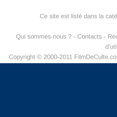
Ce site est listé dans la cat
Qui sommes-nous ?
-
Contacts
-
Re
d'ut
Copyright © 2000-2011 FilmDeCulte.c