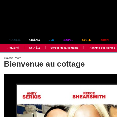
Simplement culte
ACCUEIL
CINÉMA
DVD
PEOPLE
CULTE
FORUM
Actualité
De A à Z
Sorties de la semaine
Planning des sorties
Galerie Photo
Bienvenue au cottage