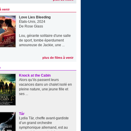
à venir
Love Lies Bleeding
États-Unis, 2024
De
Rose Glass
Lou, gérante solitaire d'une salle
de sport, tombe éperdument
amoureuse de Jackie, une ...
plus de films à venir
e
Knock at the Cabin
Alors qu’ils passent leurs
vacances dans un chalet isolé en
pleine nature, une jeune fille et
ses ...
Tár
Lydia Tár, cheffe avant-gardiste
d’un grand orchestre
symphonique allemand, est au