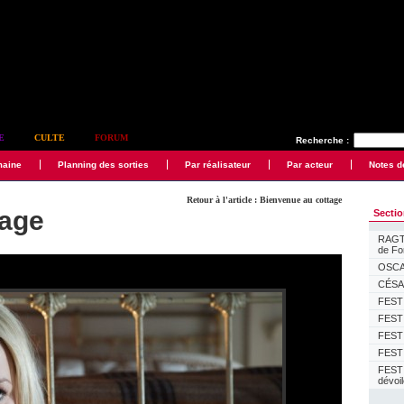
E
CULTE
FORUM
Recherche :
maine
Planning des sorties
Par réalisateur
Par acteur
Notes d
Retour à l'article : Bienvenue au cottage
tage
Secti
RAGTI
de F
OSCAR
CÉSAR
FESTI
FESTI
FESTI
FESTI
FEST
dévoi