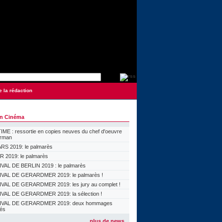
e la rédaction
on Cinéma
ME : ressortie en copies neuves du chef d'oeuvre
orman
S 2019: le palmarès
 2019: le palmarès
VAL DE BERLIN 2019 : le palmarès
VAL DE GERARDMER 2019: le palmarès !
VAL DE GERARDMER 2019: les jury au complet !
VAL DE GERARDMER 2019: la sélection !
IVAL DE GERARDMER 2019: deux hommages
lés
plus de news