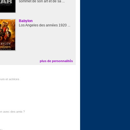
sommet de son art et de sa ...
Babylon
Los Angeles des années 1920 ...
plus de personnalités
urs et actrices
on avec des amis
?