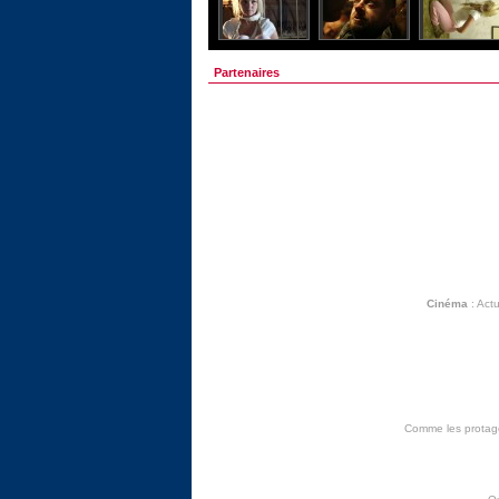
Partenaires
Cinéma
:
Actu
Comme les protagon