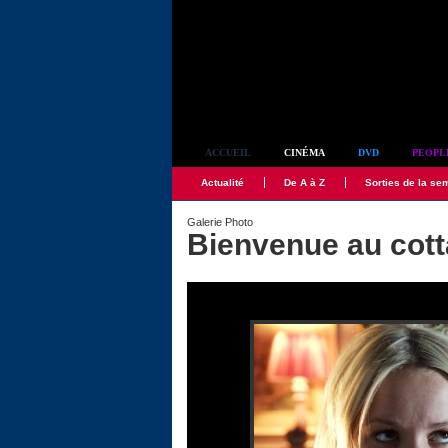
Simplement culte
ACCUEIL
CINÉMA
DVD
PEOPL
Actualité
De A à Z
Sorties de la se
Galerie Photo
Bienvenue au cot