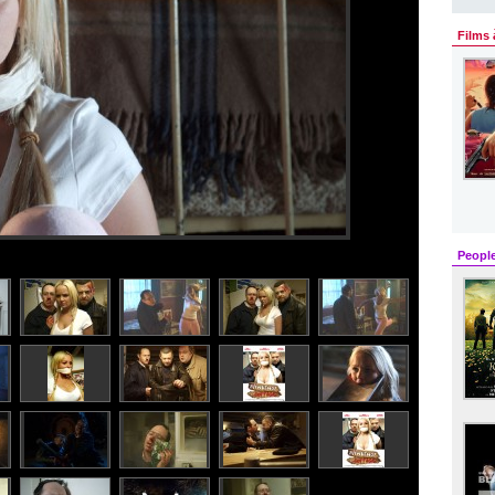
Films 
Peopl