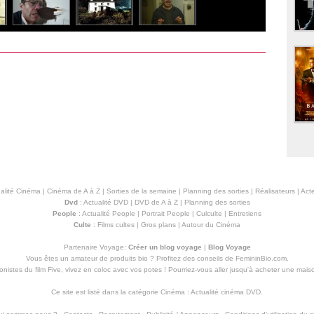
alité Cinéma
|
Cinéma de A à Z
|
Sorties de la semaine
|
Planning des sorties
|
Réalisateurs
|
Acte
Dvd
:
Actualité DVD
|
DVD de A à Z
|
Planning des sorties
People
:
Actualité People
|
Portrait People
|
Culculte
|
Entretiens
Culte
:
Films cultes
|
Gros plans
|
Autour du Cinéma
Partenaire Voyage:
Créer un blog voyage
|
Blog Voyage
Vous êtes un amateur de produits
bio
? Profitez des conseils de FemininBio.com.
istes du film Five, vivez en coloc avec vos potes ! Pourriez-vous aller jusqu'à
acheter une mais
Ce site est listé dans la catégorie
Cinéma
:
Actualité cinéma DVD
.