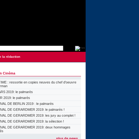
e la rédaction
on Cinéma
ME : ressortie en copies neuves du chef d'oeuvre
orman
S 2019: le palmarès
 2019: le palmarès
VAL DE BERLIN 2019 : le palmarès
VAL DE GERARDMER 2019: le palmarès !
VAL DE GERARDMER 2019: les jury au complet !
VAL DE GERARDMER 2019: la sélection !
IVAL DE GERARDMER 2019: deux hommages
lés
plus de news