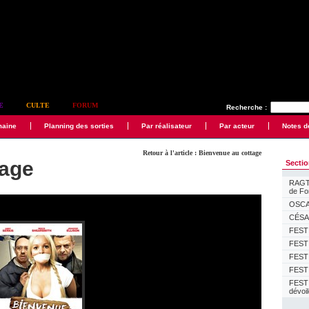
E
CULTE
FORUM
Recherche :
maine
Planning des sorties
Par réalisateur
Par acteur
Notes d
Retour à l'article : Bienvenue au cottage
tage
Secti
RAGTI
de F
OSCAR
CÉSAR
FESTI
FESTI
FESTI
FESTI
FEST
dévoi