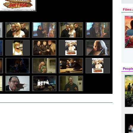
Films 
Peopl