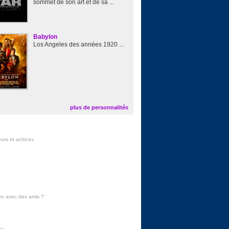
sommet de son art et de sa ...
Babylon
Los Angeles des années 1920 ...
plus de personnalités
urs et actrices
on avec des amis
?