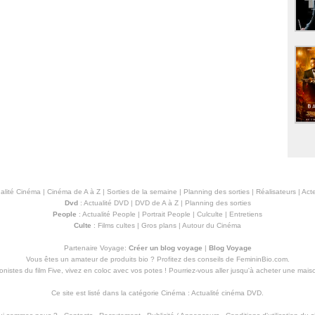
alité Cinéma
|
Cinéma de A à Z
|
Sorties de la semaine
|
Planning des sorties
|
Réalisateurs
|
Acte
Dvd
:
Actualité DVD
|
DVD de A à Z
|
Planning des sorties
People
:
Actualité People
|
Portrait People
|
Culculte
|
Entretiens
Culte
:
Films cultes
|
Gros plans
|
Autour du Cinéma
Partenaire Voyage:
Créer un blog voyage
|
Blog Voyage
Vous êtes un amateur de produits
bio
? Profitez des conseils de FemininBio.com.
istes du film Five, vivez en coloc avec vos potes ! Pourriez-vous aller jusqu'à
acheter une mais
Ce site est listé dans la catégorie
Cinéma
:
Actualité cinéma DVD
.