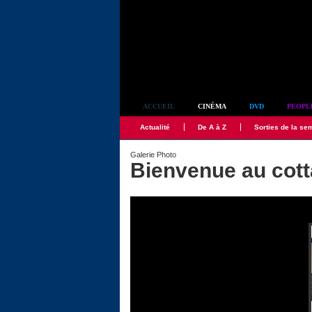
Simplement culte
ACCUEIL
CINÉMA
DVD
PEOPL
Actualité
De A à Z
Sorties de la se
Galerie Photo
Bienvenue au cot