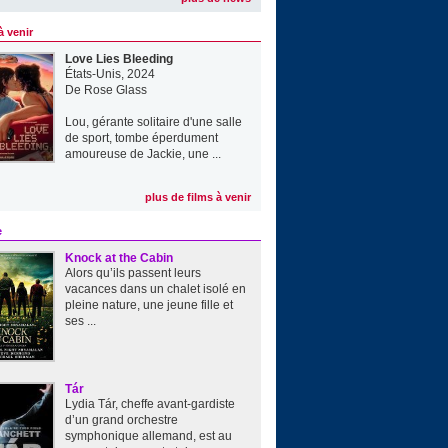
à venir
Love Lies Bleeding
États-Unis, 2024
De
Rose Glass
Lou, gérante solitaire d'une salle
de sport, tombe éperdument
amoureuse de Jackie, une ...
plus de films à venir
e
Knock at the Cabin
Alors qu’ils passent leurs
vacances dans un chalet isolé en
pleine nature, une jeune fille et
ses ...
Tár
Lydia Tár, cheffe avant-gardiste
d’un grand orchestre
symphonique allemand, est au