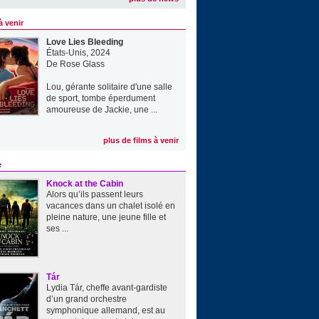
à venir
Love Lies Bleeding
États-Unis, 2024
De
Rose Glass
Lou, gérante solitaire d'une salle
de sport, tombe éperdument
amoureuse de Jackie, une ...
plus de films à venir
e
Knock at the Cabin
Alors qu’ils passent leurs
vacances dans un chalet isolé en
pleine nature, une jeune fille et
ses ...
Tár
Lydia Tár, cheffe avant-gardiste
d’un grand orchestre
symphonique allemand, est au