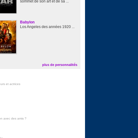
sommet de son art et de sa ...
Babylon
Los Angeles des années 1920 ...
plus de personnalités
urs et actrices
on avec des amis
?