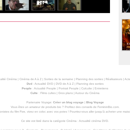
alité Cinéma
|
Cinéma de A à Z
|
Sorties de la semaine
|
Planning des sorties
|
Réalisateurs
|
Acte
Dvd
:
Actualité DVD
|
DVD de A à Z
|
Planning des sorties
People
:
Actualité People
|
Portrait People
|
Culculte
|
Entretiens
Culte
:
Films cultes
|
Gros plans
|
Autour du Cinéma
Partenaire Voyage:
Créer un blog voyage
|
Blog Voyage
Vous êtes un amateur de produits
bio
? Profitez des conseils de FemininBio.com.
istes du film Five, vivez en coloc avec vos potes ! Pourriez-vous aller jusqu'à
acheter une mais
Ce site est listé dans la catégorie
Cinéma
:
Actualité cinéma DVD
.