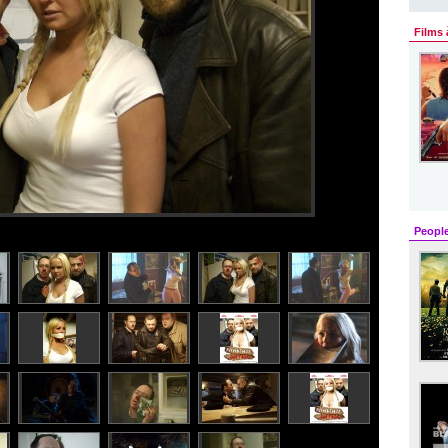
Films 
Peopl