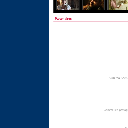
Partenaires
Cinéma
:
Actu
Comme les protagon