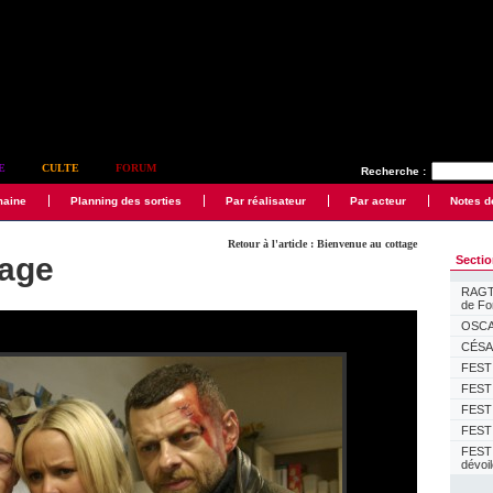
E
CULTE
FORUM
Recherche :
maine
Planning des sorties
Par réalisateur
Par acteur
Notes d
Retour à l'article : Bienvenue au cottage
tage
Secti
RAGTI
de F
OSCAR
CÉSAR
FESTI
FESTI
FESTI
FESTI
FEST
dévoi