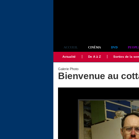
Simplement culte
ACCUEIL
CINÉMA
DVD
PEOPL
Actualité
De A à Z
Sorties de la se
Galerie Photo
Bienvenue au cot