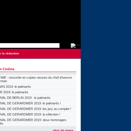
e la rédaction
on Cinéma
ME : ressortie en copies neuves du chef d'oeuvre
orman
S 2019: le palmarès
 2019: le palmarès
VAL DE BERLIN 2019 : le palmarès
VAL DE GERARDMER 2019: le palmarès !
VAL DE GERARDMER 2019: les jury au complet !
VAL DE GERARDMER 2019: la sélection !
IVAL DE GERARDMER 2019: deux hommages
lés
plus de news