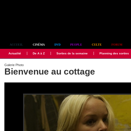
Simplement culte
ACCUEIL
CINÉMA
DVD
PEOPLE
CULTE
FORUM
Actualité
De A à Z
Sorties de la semaine
Planning des sorties
Galerie Photo
Bienvenue au cottage