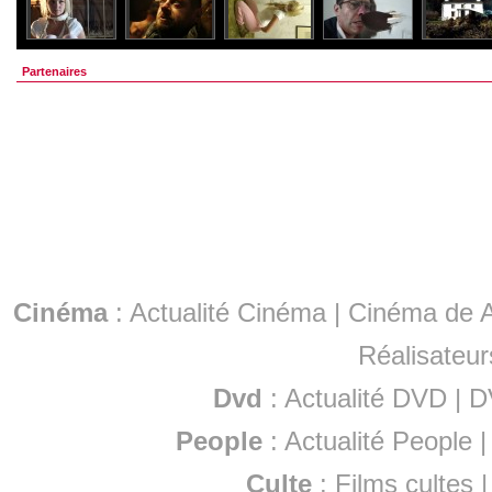
Partenaires
Cinéma
:
Actualité Cinéma
|
Cinéma de A
Réalisateur
Dvd
:
Actualité DVD
|
D
People
:
Actualité People
Culte
:
Films cultes