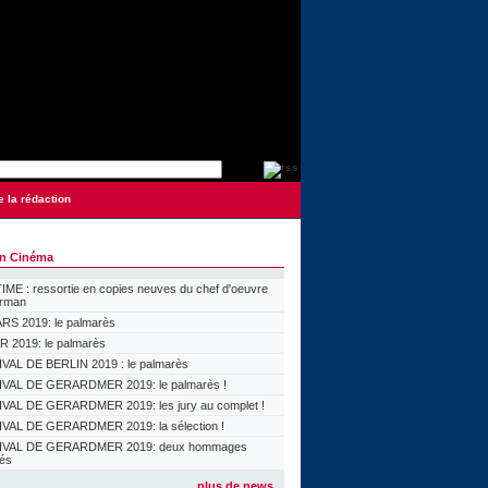
e la rédaction
on Cinéma
ME : ressortie en copies neuves du chef d'oeuvre
orman
S 2019: le palmarès
 2019: le palmarès
VAL DE BERLIN 2019 : le palmarès
VAL DE GERARDMER 2019: le palmarès !
VAL DE GERARDMER 2019: les jury au complet !
VAL DE GERARDMER 2019: la sélection !
IVAL DE GERARDMER 2019: deux hommages
lés
plus de news