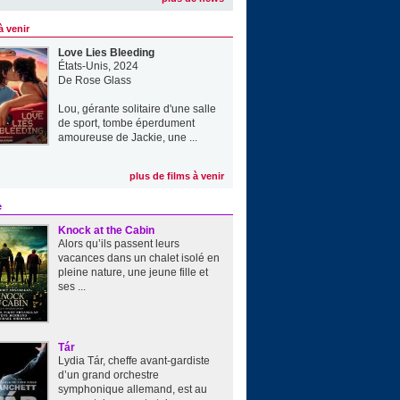
à venir
Love Lies Bleeding
États-Unis, 2024
De
Rose Glass
Lou, gérante solitaire d'une salle
de sport, tombe éperdument
amoureuse de Jackie, une ...
plus de films à venir
e
Knock at the Cabin
Alors qu’ils passent leurs
vacances dans un chalet isolé en
pleine nature, une jeune fille et
ses ...
Tár
Lydia Tár, cheffe avant-gardiste
d’un grand orchestre
symphonique allemand, est au