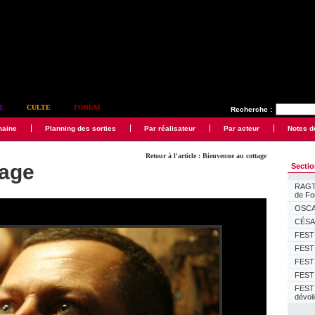
E
CULTE
FORUM
Recherche :
maine
Planning des sorties
Par réalisateur
Par acteur
Notes d
Retour à l'article : Bienvenue au cottage
tage
Secti
RAGTI
de F
OSCAR
CÉSAR
FESTI
FESTI
FESTI
FESTI
FEST
dévoi