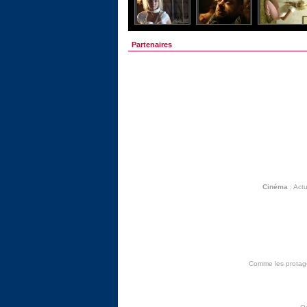
Partenaires
Cinéma
:
Actu
Comme les protagon