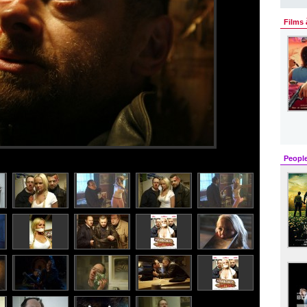
Films 
Peopl