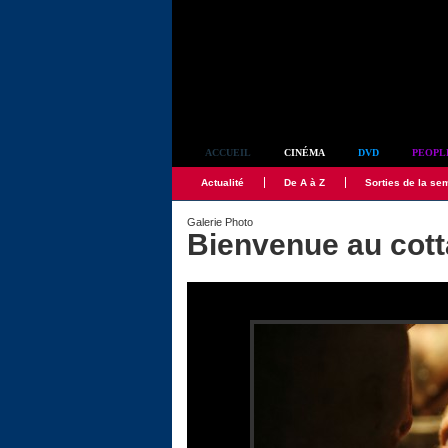
Simplement culte
ACCUEIL
CINÉMA
DVD
PEOPL
Actualité
De A à Z
Sorties de la se
Galerie Photo
Bienvenue au cot