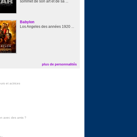
sommet de son art et de sa ...
Babylon
Los Angeles des années 1920 ...
plus de personnalités
urs et actrices
on avec des amis
?