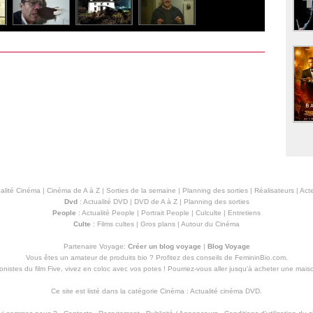
alité Cinéma
|
Cinéma de A à Z
|
Sorties de la semaine
|
Planning des sorties
|
Réalisateurs
|
Acte
Dvd
:
Actualité DVD
|
DVD de A à Z
|
Planning des sorties
People
:
Actualité People
|
Portrait People
|
Culculte
|
Entretiens
Culte
:
Films cultes
|
Gros plans
|
Autour du Cinéma
Partenaire Voyage:
Créer un blog voyage
|
Blog Voyage
Vous êtes un amateur de produits
bio
? Profitez des conseils de FemininBio.com.
istes du film Five, vivez en coloc avec vos potes ! Pourriez-vous aller jusqu'à
acheter une mais
Ce site est listé dans la catégorie
Cinéma
:
Actualité cinéma DVD
.