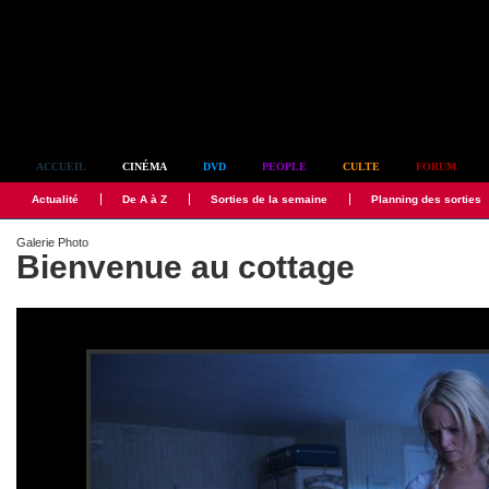
Simplement culte
ACCUEIL
CINÉMA
DVD
PEOPLE
CULTE
FORUM
Actualité
De A à Z
Sorties de la semaine
Planning des sorties
Galerie Photo
Bienvenue au cottage