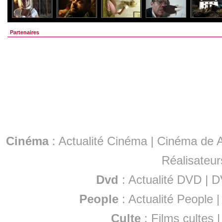
Partenaires
Cinéma
:
Actualité Cinéma
|
Cinéma de A
Réalisateur
Dvd
:
Actualité DVD
|
D
People
:
Actualité People
Culte
:
Films cultes