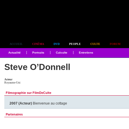
Simplement culte
ACCUEIL
CINÉMA
DVD
PEOPLE
CULTE
FORUM
Actualité
Portraits
Culculte
Entretiens
Steve O’Donnell
Acteur
Royaume-Uni
Filmographie sur FilmDeCulte
2007 (Acteur)
Bienvenue au cottage
Partenaires