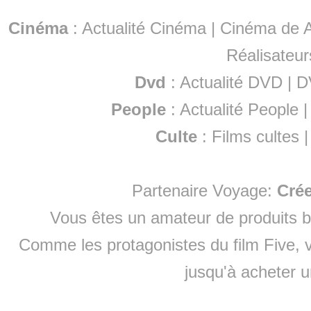
Cinéma
:
Actualité Cinéma
|
Cinéma de A
Réalisateur
Dvd
:
Actualité DVD
|
D
People
:
Actualité People
Culte
:
Films cultes
Partenaire Voyage:
Cré
Vous êtes un amateur de produits
b
Comme les protagonistes du film Five, v
jusqu'à
acheter 