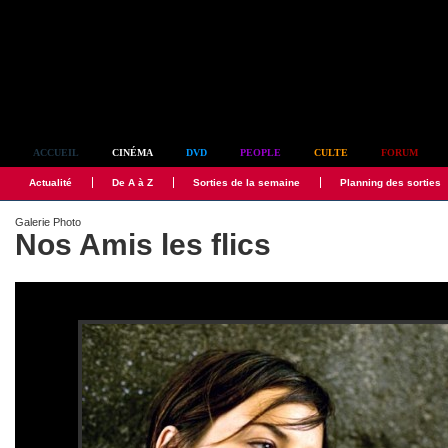
Simplement culte
ACCUEIL
CINÉMA
DVD
PEOPLE
CULTE
FORUM
Actualité
De A à Z
Sorties de la semaine
Planning des sorties
Galerie Photo
Nos Amis les flics