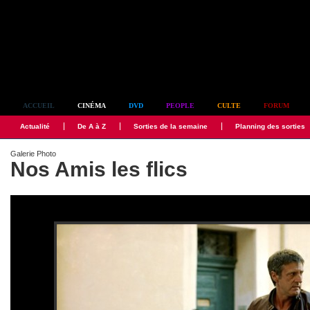
Simplement culte
ACCUEIL
CINÉMA
DVD
PEOPLE
CULTE
FORUM
Actualité
De A à Z
Sorties de la semaine
Planning des sorties
Galerie Photo
Nos Amis les flics