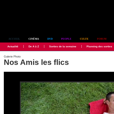
Simplement culte
ACCUEIL
CINÉMA
DVD
PEOPLE
CULTE
FORUM
Actualité
De A à Z
Sorties de la semaine
Planning des sorties
Galerie Photo
Nos Amis les flics