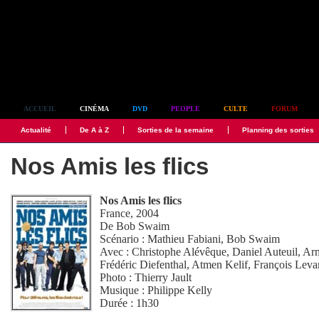
Simplement culte
ACCUEIL
CINÉMA
DVD
PEOPLE
CULTE
FORUM
Actualité
De A à Z
Sorties de la semaine
Planning des sorties
Nos Amis les flics
Nos Amis les flics
France, 2004
De
Bob Swaim
Scénario :
Mathieu Fabiani
,
Bob Swaim
Avec :
Christophe Alévêque
,
Daniel Auteuil
,
Arm
Frédéric Diefenthal
,
Atmen Kelif
,
François Leva
Photo :
Thierry Jault
Musique :
Philippe Kelly
Durée : 1h30